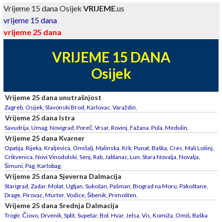
Vrijeme 15 dana Osijek
VRIJEME
.us
vrijeme 15 dana
vrijeme 25 dana
VRIJEME 15 DANA
Osijek
Vrijeme 25 dana unutrašnjost
Zagreb
,
Osijek
,
Slavonski Brod
,
Karlovac
,
Varaždin
,
Vrijeme 25 dana Istra
Savudrija
,
Umag
,
Novigrad
,
Poreč
,
Vrsar
,
Rovinj
,
Fažana
,
Pula
,
Medulin
,
Vrijeme 25 dana Kvarner
Opatija
,
Rijeka
,
Kraljevica
,
Omišalj
,
Malinska
,
Krk
,
Punat
,
Baška
,
Cres
,
Mali Lošinj
,
Crikvenica
,
Novi Vinodolski
,
Senj
,
Rab
,
Jablanac
,
Lun
,
Stara Novalja
,
Novalja
,
Šimuni
,
Pag
,
Karlobag
,
Vrijeme 25 dana Sjeverna Dalmacija
Starigrad
,
Zadar
,
Molat
,
Ugljan
,
Sukošan
,
Pašman
,
Biograd na Moru
,
Pakoštane
,
Drage
,
Pirovac
,
Murter
,
Vodice
,
Šibenik
,
Primošten
,
Vrijeme 25 dana Srednja Dalmacija
Trogir
,
Čiovo
,
Drvenik
,
Split
,
Supetar
,
Bol
,
Hvar
,
Jelsa
,
Vis
,
Komiža
,
Omiš
,
Baška