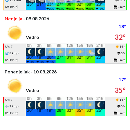
12 km/h
22 %
(25 km/h)
1 mm
Nedjelja
- 09.08.2026
18°
32°
Vedro
UV: 7
14 h
8 km/h
0 %
(20 km/h)
0 mm
Ponedjeljak - 10.08.2026
17°
35°
Vedro
UV: 7
14 h
7 km/h
0 %
(23 km/h)
0 mm