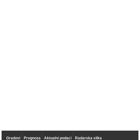
Gradovi
Prognoza
Aktualni podaci
Radarska slika