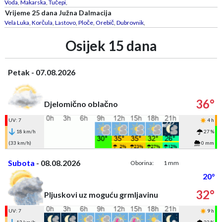
Voda
,
Makarska
,
Tučepi
,
Vrijeme 25 dana Južna Dalmacija
Vela Luka
,
Korčula
,
Lastovo
,
Ploče
,
Orebič
,
Dubrovnik
,
Osijek 15 dana
Petak - 07.08.2026
36°
Djelomično oblačno
UV: 7
4 h
18 km/h
27 %
(33 km/h)
0 mm
Subota
- 08.08.2026
Oborina:
1 mm
20°
32°
Pljuskovi uz moguću grmljavinu
UV: 7
9 h