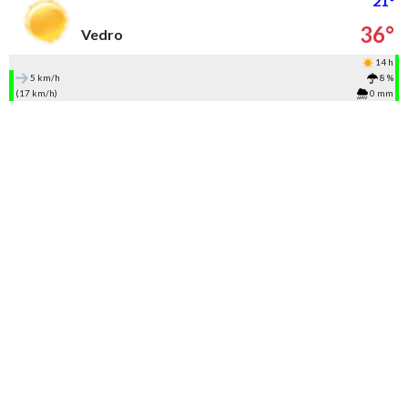
21°
36°
Vedro
14 h
5 km/h
8 %
(17 km/h)
0 mm