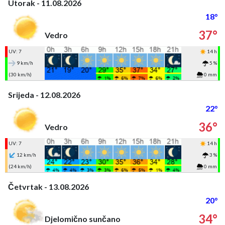
Utorak - 11.08.2026
18°
37°
Vedro
UV: 7
14 h
9 km/h
5 %
(30 km/h)
0 mm
Srijeda - 12.08.2026
22°
36°
Vedro
UV: 7
14 h
12 km/h
3 %
(24 km/h)
0 mm
Četvrtak - 13.08.2026
20°
34°
Djelomično sunčano