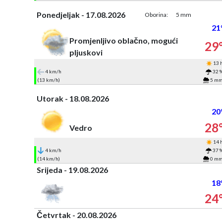
Ponedjeljak - 17.08.2026
Oborina:
5 mm
21
Promjenljivo oblačno, mogući
29
pljuskovi
13 
4 km/h
32 
(13 km/h)
5 m
Utorak - 18.08.2026
20
28
Vedro
14 
4 km/h
37 
(14 km/h)
0 m
Srijeda - 19.08.2026
18
24
Četvrtak - 20.08.2026