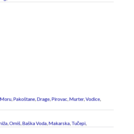
 Moru
,
Pakoštane
,
Drage
,
Pirovac
,
Murter
,
Vodice
,
iža
,
Omiš
,
Baška Voda
,
Makarska
,
Tučepi
,