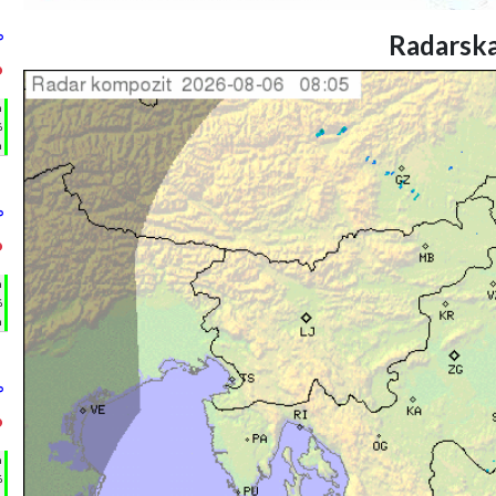
Radarska
°
°
h
%
m
°
°
h
%
m
°
°
h
%