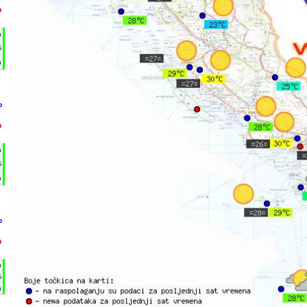
°
h
%
m
°
°
h
%
m
°
°
h
%
m