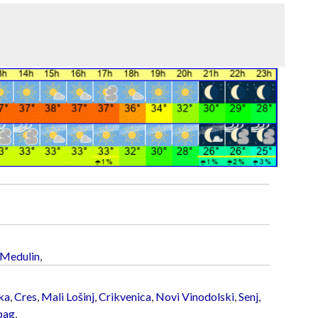
Medulin
,
ka
,
Cres
,
Mali Lošinj
,
Crikvenica
,
Novi Vinodolski
,
Senj
,
bag
,