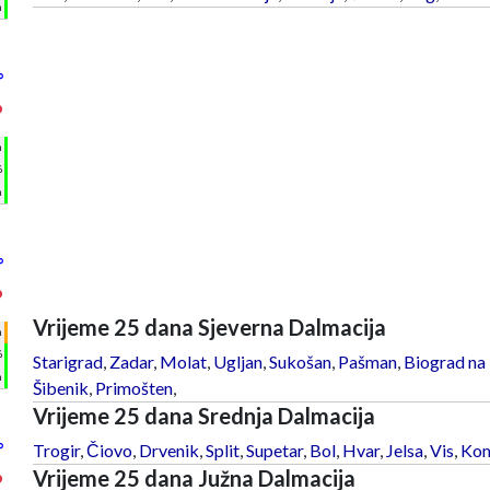
m
°
°
h
%
m
°
°
Vrijeme 25 dana Sjeverna Dalmacija
h
%
Starigrad
,
Zadar
,
Molat
,
Ugljan
,
Sukošan
,
Pašman
,
Biograd na
m
Šibenik
,
Primošten
,
Vrijeme 25 dana Srednja Dalmacija
°
Trogir
,
Čiovo
,
Drvenik
,
Split
,
Supetar
,
Bol
,
Hvar
,
Jelsa
,
Vis
,
Kom
Vrijeme 25 dana Južna Dalmacija
°