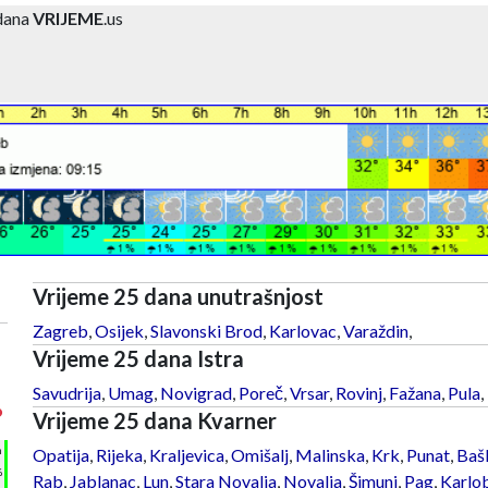
 dana
VRIJEME
.us
Vrijeme 25 dana unutrašnjost
Zagreb
,
Osijek
,
Slavonski Brod
,
Karlovac
,
Varaždin
,
Vrijeme 25 dana Istra
Savudrija
,
Umag
,
Novigrad
,
Poreč
,
Vrsar
,
Rovinj
,
Fažana
,
Pula
,
°
Vrijeme 25 dana Kvarner
h
Opatija
,
Rijeka
,
Kraljevica
,
Omišalj
,
Malinska
,
Krk
,
Punat
,
Baš
%
Rab
,
Jablanac
,
Lun
,
Stara Novalja
,
Novalja
,
Šimuni
,
Pag
,
Karlo