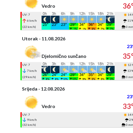
36
Vedro
UV: 7
14 
6 km/h
11 
(22 km/h)
0 m
Utorak - 11.08.2026
23
35
Djelomično sunčano
UV: 7
12 
7 km/h
13 
(29 km/h)
0 m
Srijeda - 12.08.2026
23
33
Vedro
UV: 7
14 
9 km/h
2 
(32 km/h)
0 m