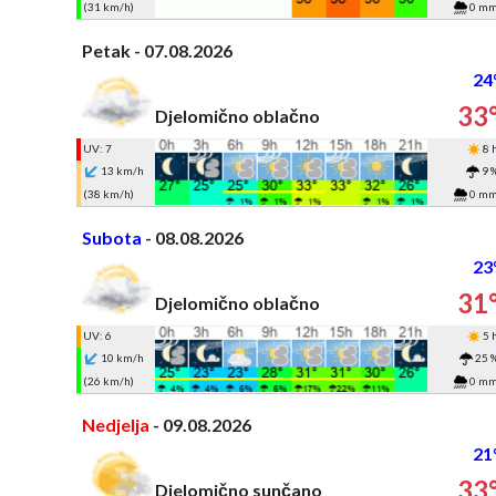
(31 km/h)
0 m
Petak - 07.08.2026
24
33
Djelomično oblačno
UV: 7
8 
13 km/h
9 
(38 km/h)
0 m
Subota
- 08.08.2026
23
31
Djelomično oblačno
UV: 6
5 
10 km/h
25 
(26 km/h)
0 m
Nedjelja
- 09.08.2026
21
33
Djelomično sunčano