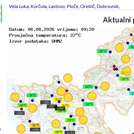
Vela Luka
,
Korčula
,
Lastovo
,
Ploče
,
Orebič
,
Dubrovnik
,
h
%
Aktualni 
m
°