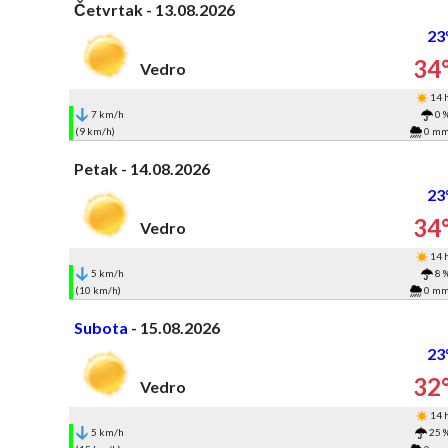
Četvrtak - 13.08.2026
23
34
Vedro
14 
7 km/h
0 
(9 km/h)
0 m
Petak - 14.08.2026
23
34
Vedro
14 
5 km/h
8 
(10 km/h)
0 m
Subota
- 15.08.2026
23
32
Vedro
14 
5 km/h
25 