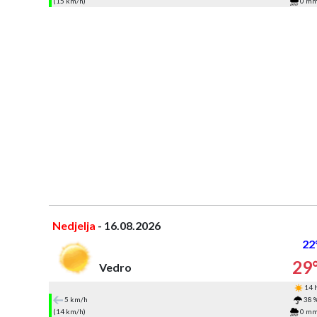
(15 km/h)
0 m
Nedjelja
- 16.08.2026
22
29
Vedro
14 
5 km/h
38 
(14 km/h)
0 m