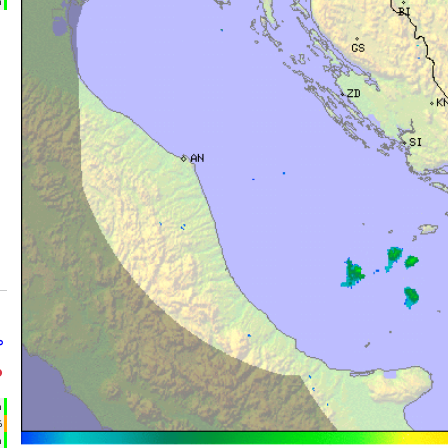
m
°
°
h
%
m