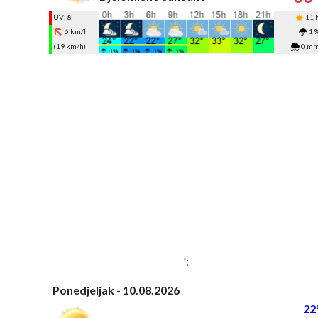
UV: 8
11 
6 km/h
1 
(19 km/h)
0 m
';
Ponedjeljak - 10.08.2026
22