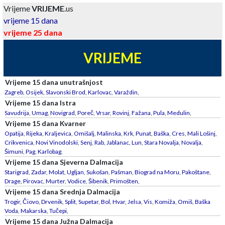
Vrijeme
VRIJEME
.us
vrijeme 15 dana
vrijeme 25 dana
VRIJEME
Vrijeme 15 dana unutrašnjost
Zagreb
,
Osijek
,
Slavonski Brod
,
Karlovac
,
Varaždin
,
Vrijeme 15 dana Istra
Savudrija
,
Umag
,
Novigrad
,
Poreč
,
Vrsar
,
Rovinj
,
Fažana
,
Pula
,
Medulin
,
Vrijeme 15 dana Kvarner
Opatija
,
Rijeka
,
Kraljevica
,
Omišalj
,
Malinska
,
Krk
,
Punat
,
Baška
,
Cres
,
Mali Lošinj
,
Crikvenica
,
Novi Vinodolski
,
Senj
,
Rab
,
Jablanac
,
Lun
,
Stara Novalja
,
Novalja
,
Šimuni
,
Pag
,
Karlobag
,
Vrijeme 15 dana Sjeverna Dalmacija
Starigrad
,
Zadar
,
Molat
,
Ugljan
,
Sukošan
,
Pašman
,
Biograd na Moru
,
Pakoštane
,
Drage
,
Pirovac
,
Murter
,
Vodice
,
Šibenik
,
Primošten
,
Vrijeme 15 dana Srednja Dalmacija
Trogir
,
Čiovo
,
Drvenik
,
Split
,
Supetar
,
Bol
,
Hvar
,
Jelsa
,
Vis
,
Komiža
,
Omiš
,
Baška
Voda
,
Makarska
,
Tučepi
,
Vrijeme 15 dana Južna Dalmacija