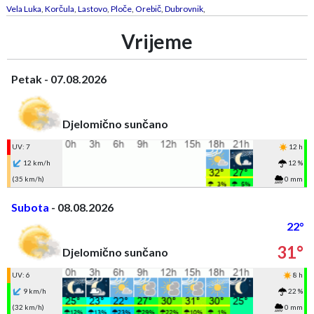
Vela Luka
,
Korčula
,
Lastovo
,
Ploče
,
Orebič
,
Dubrovnik
,
Vrijeme
Petak - 07.08.2026
Djelomično sunčano
UV: 7
12 h
12 km/h
12 %
(35 km/h)
0 mm
Subota
- 08.08.2026
22°
31°
Djelomično sunčano
UV: 6
8 h
9 km/h
22 %
(32 km/h)
0 mm