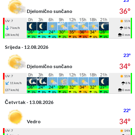
36°
Djelomično sunčano
UV: 7
11 h
7 km/h
10 %
(28 km/h)
0 mm
Srijeda - 12.08.2026
23°
34°
Djelomično sunčano
UV: 7
11 h
11 km/h
8 %
(27 km/h)
0 mm
Četvrtak - 13.08.2026
22°
34°
Vedro
UV: 7
14 h