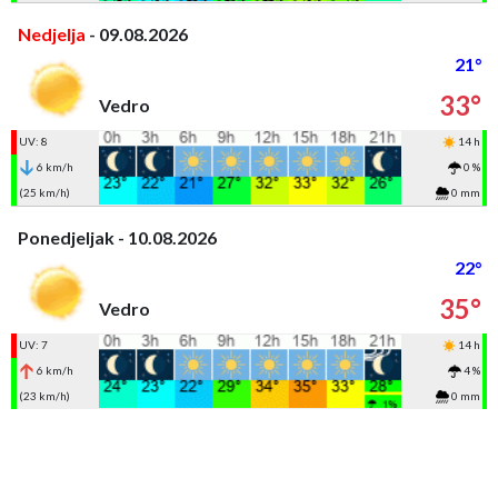
Nedjelja
- 09.08.2026
21°
33°
Vedro
UV: 8
14 h
6 km/h
0 %
(25 km/h)
0 mm
Ponedjeljak - 10.08.2026
22°
35°
Vedro
UV: 7
14 h
6 km/h
4 %
(23 km/h)
0 mm