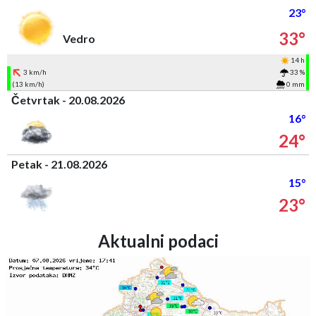
23°
33°
Vedro
14 h
3 km/h
33 %
(13 km/h)
0 mm
Četvrtak - 20.08.2026
16°
24°
Petak - 21.08.2026
15°
23°
Aktualni podaci