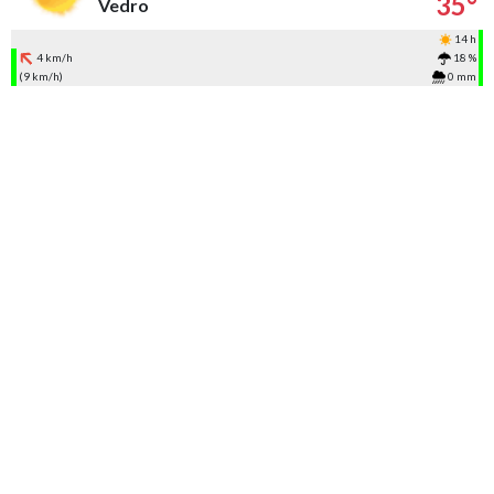
35°
Vedro
14 h
4 km/h
18 %
(9 km/h)
0 mm