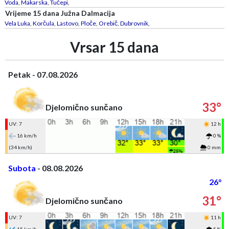
Voda
,
Makarska
,
Tučepi
,
Vrijeme 15 dana Južna Dalmacija
Vela Luka
,
Korčula
,
Lastovo
,
Ploče
,
Orebič
,
Dubrovnik
,
Vrsar 15 dana
Petak - 07.08.2026
33°
Djelomično sunčano
UV: 7
12 h
16 km/h
0 %
(34 km/h)
0 mm
Subota
- 08.08.2026
26°
31°
Djelomično sunčano
UV: 7
11 h