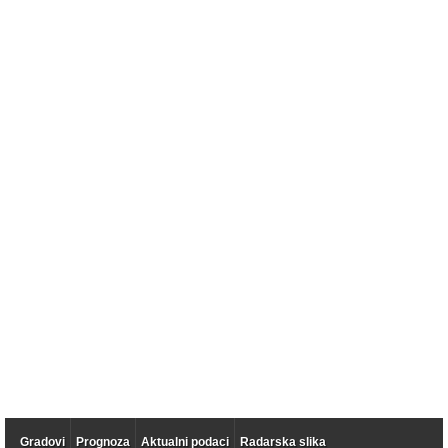
Gradovi
Prognoza
Aktualni podaci
Radarska slika