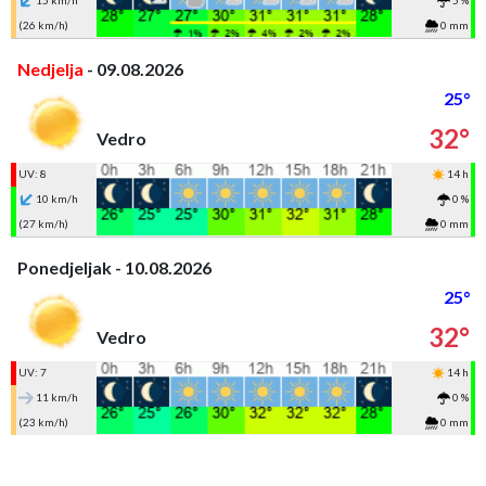
15 km/h
5 %
(26 km/h)
0 mm
Nedjelja
- 09.08.2026
25°
32°
Vedro
UV: 8
14 h
10 km/h
0 %
(27 km/h)
0 mm
Ponedjeljak - 10.08.2026
25°
32°
Vedro
UV: 7
14 h
11 km/h
0 %
(23 km/h)
0 mm