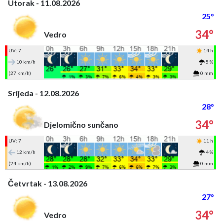
Utorak - 11.08.2026
25°
34°
Vedro
UV: 7
14 h
10 km/h
5 %
(27 km/h)
0 mm
Srijeda - 12.08.2026
28°
34°
Djelomično sunčano
UV: 7
11 h
12 km/h
4 %
(24 km/h)
0 mm
Četvrtak - 13.08.2026
27°
34°
Vedro