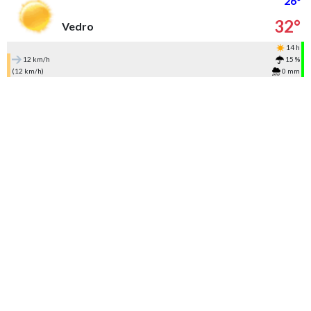
26°
32°
Vedro
14 h
12 km/h
15 %
(12 km/h)
0 mm