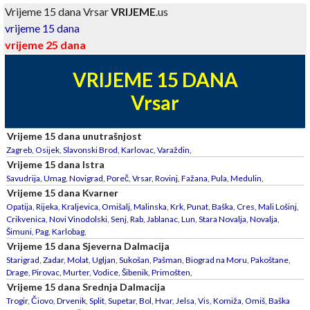
Vrijeme 15 dana Vrsar
VRIJEME
.us
vrijeme 15 dana
vrijeme 25 dana
VRIJEME 15 DANA
Vrsar
Vrijeme 15 dana unutrašnjost
Zagreb
,
Osijek
,
Slavonski Brod
,
Karlovac
,
Varaždin
,
Vrijeme 15 dana Istra
Savudrija
,
Umag
,
Novigrad
,
Poreč
,
Vrsar
,
Rovinj
,
Fažana
,
Pula
,
Medulin
,
Vrijeme 15 dana Kvarner
Opatija
,
Rijeka
,
Kraljevica
,
Omišalj
,
Malinska
,
Krk
,
Punat
,
Baška
,
Cres
,
Mali Lošinj
,
Crikvenica
,
Novi Vinodolski
,
Senj
,
Rab
,
Jablanac
,
Lun
,
Stara Novalja
,
Novalja
,
Šimuni
,
Pag
,
Karlobag
,
Vrijeme 15 dana Sjeverna Dalmacija
Starigrad
,
Zadar
,
Molat
,
Ugljan
,
Sukošan
,
Pašman
,
Biograd na Moru
,
Pakoštane
,
Drage
,
Pirovac
,
Murter
,
Vodice
,
Šibenik
,
Primošten
,
Vrijeme 15 dana Srednja Dalmacija
Trogir
,
Čiovo
,
Drvenik
,
Split
,
Supetar
,
Bol
,
Hvar
,
Jelsa
,
Vis
,
Komiža
,
Omiš
,
Baška