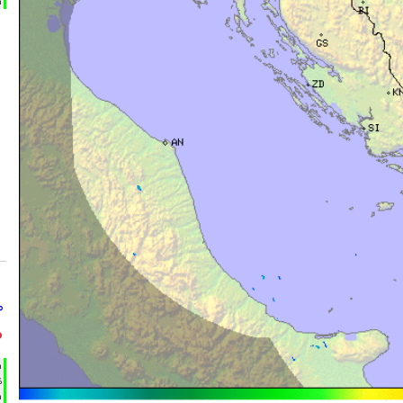
m
°
°
h
%
m