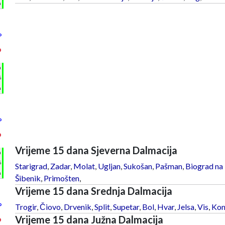
m
°
°
h
%
m
°
°
Vrijeme 15 dana Sjeverna Dalmacija
h
%
Starigrad
,
Zadar
,
Molat
,
Ugljan
,
Sukošan
,
Pašman
,
Biograd na
m
Šibenik
,
Primošten
,
Vrijeme 15 dana Srednja Dalmacija
°
Trogir
,
Čiovo
,
Drvenik
,
Split
,
Supetar
,
Bol
,
Hvar
,
Jelsa
,
Vis
,
Kom
Vrijeme 15 dana Južna Dalmacija
°