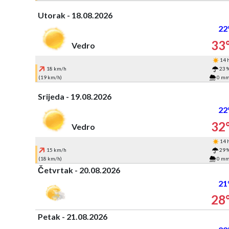
Utorak - 18.08.2026
22
33
Vedro
14 
18 km/h
23 
(19 km/h)
0 m
Srijeda - 19.08.2026
22
32
Vedro
14 
15 km/h
29 
(18 km/h)
0 m
Četvrtak - 20.08.2026
21
28
Petak - 21.08.2026