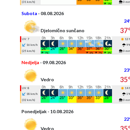
(31 km/h)
0 m
Subota
- 08.08.2026
24
37
Djelomično sunčano
UV: 7
12 
16 km/h
9 
(25 km/h)
0 m
Nedjelja
- 09.08.2026
23
35
Vedro
UV: 8
14 
18 km/h
1 
(32 km/h)
0 m
Ponedjeljak - 10.08.2026
22
35
Vedro