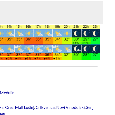
Medulin
,
ka
,
Cres
,
Mali Lošinj
,
Crikvenica
,
Novi Vinodolski
,
Senj
,
bag
,