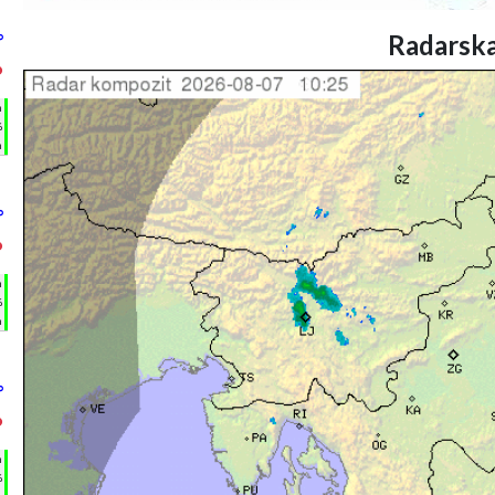
Radarska
°
°
h
%
m
°
°
h
%
m
°
°
h
%