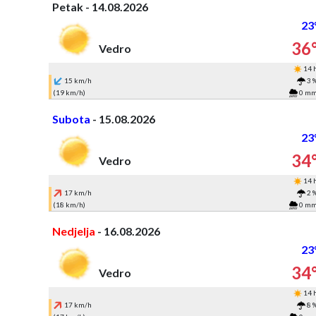
Petak - 14.08.2026
23
36
Vedro
14 
15 km/h
3 
(19 km/h)
0 m
Subota
- 15.08.2026
23
34
Vedro
14 
17 km/h
2 
(18 km/h)
0 m
Nedjelja
- 16.08.2026
23
34
Vedro
14 
17 km/h
8 