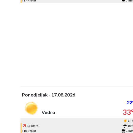
(17 km/h)
0 m
Ponedjeljak - 17.08.2026
22
33
Vedro
14 
18 km/h
18 
(18 km/h)
0 m