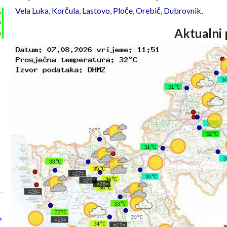
Vela Luka
,
Korčula
,
Lastovo
,
Ploče
,
Orebič
,
Dubrovnik
,
h
%
Aktualni 
m
°