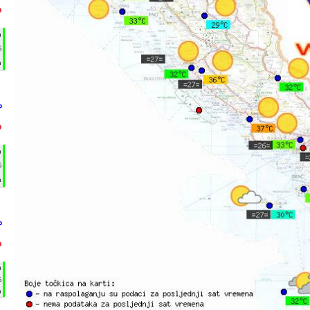
°
h
%
m
°
°
h
%
m
°
°
h
%
m