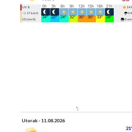
UV: 8
14 
17 km/h
0 
(31 km/h)
0 m
';
Utorak - 11.08.2026
21