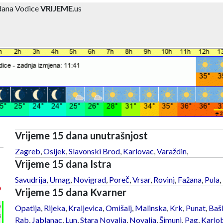
dana Vodice
VRIJEME
.us
Vrijeme 15 dana unutrašnjost
Zagreb
,
Osijek
,
Slavonski Brod
,
Karlovac
,
Varaždin
,
Vrijeme 15 dana Istra
Savudrija
,
Umag
,
Novigrad
,
Poreč
,
Vrsar
,
Rovinj
,
Fažana
,
Pula
,
°
Vrijeme 15 dana Kvarner
h
Opatija
,
Rijeka
,
Kraljevica
,
Omišalj
,
Malinska
,
Krk
,
Punat
,
Baš
%
Rab
,
Jablanac
,
Lun
,
Stara Novalja
,
Novalja
,
Šimuni
,
Pag
,
Karlo