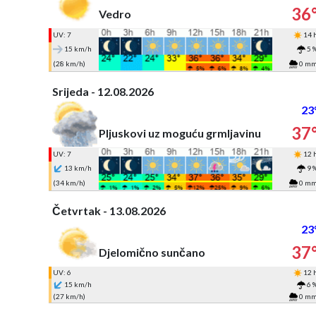
36
Vedro
UV: 7
14 
15 km/h
5 
(28 km/h)
0 m
Srijeda - 12.08.2026
23
37
Pljuskovi uz moguću grmljavinu
UV: 7
12 
13 km/h
9 
(34 km/h)
0 m
Četvrtak - 13.08.2026
23
37
Djelomično sunčano
UV: 6
12 
15 km/h
6 
(27 km/h)
0 m