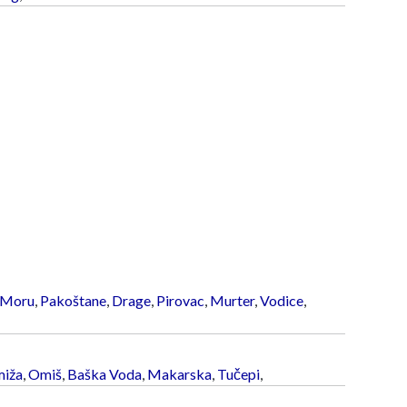
 Moru
,
Pakoštane
,
Drage
,
Pirovac
,
Murter
,
Vodice
,
iža
,
Omiš
,
Baška Voda
,
Makarska
,
Tučepi
,