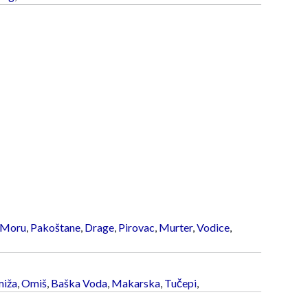
 Moru
,
Pakoštane
,
Drage
,
Pirovac
,
Murter
,
Vodice
,
iža
,
Omiš
,
Baška Voda
,
Makarska
,
Tučepi
,