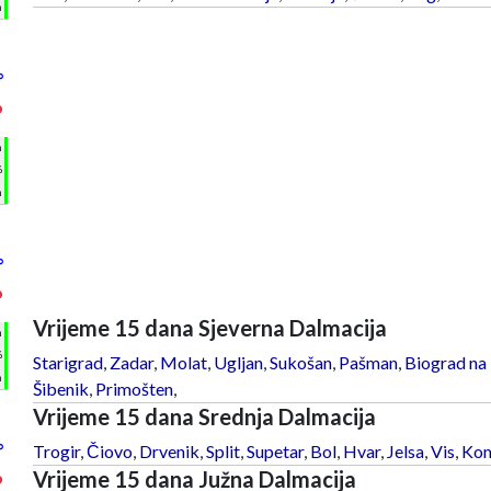
m
°
°
h
%
m
°
°
Vrijeme 15 dana Sjeverna Dalmacija
h
%
Starigrad
,
Zadar
,
Molat
,
Ugljan
,
Sukošan
,
Pašman
,
Biograd na
m
Šibenik
,
Primošten
,
Vrijeme 15 dana Srednja Dalmacija
°
Trogir
,
Čiovo
,
Drvenik
,
Split
,
Supetar
,
Bol
,
Hvar
,
Jelsa
,
Vis
,
Kom
Vrijeme 15 dana Južna Dalmacija
°