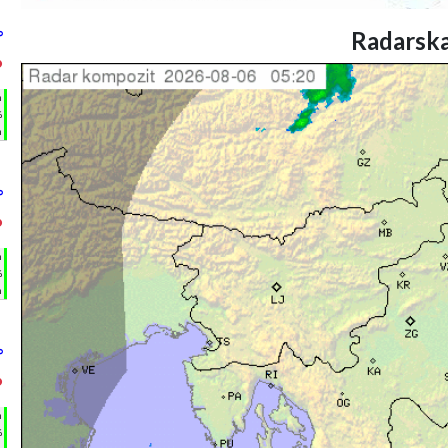
Radarska
°
°
h
%
m
°
°
h
%
m
°
°
h
%