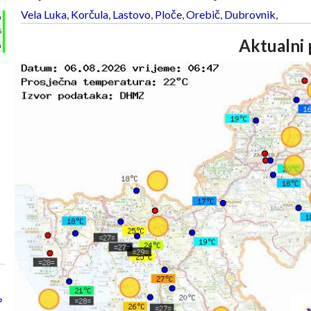
Vela Luka
,
Korčula
,
Lastovo
,
Ploče
,
Orebič
,
Dubrovnik
,
h
%
Aktualni 
m
°