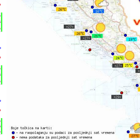
°
h
%
m
°
°
h
%
m
°
°
h
%
m