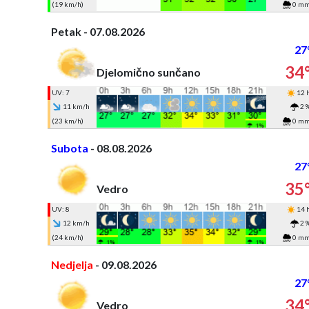
(19 km/h)
0 m
Petak - 07.08.2026
27
34
Djelomično sunčano
UV: 7
12 
11 km/h
2 
(23 km/h)
0 m
Subota
- 08.08.2026
27
35
Vedro
UV: 8
14 
12 km/h
2 
(24 km/h)
0 m
Nedjelja
- 09.08.2026
27
34
Vedro