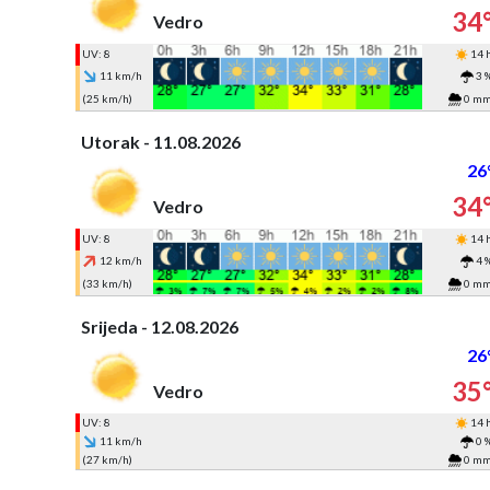
34
Vedro
UV: 8
14 
11 km/h
3 
(25 km/h)
0 m
Utorak - 11.08.2026
26
34
Vedro
UV: 8
14 
12 km/h
4 
(33 km/h)
0 m
Srijeda - 12.08.2026
26
35
Vedro
UV: 8
14 
11 km/h
0 
(27 km/h)
0 m