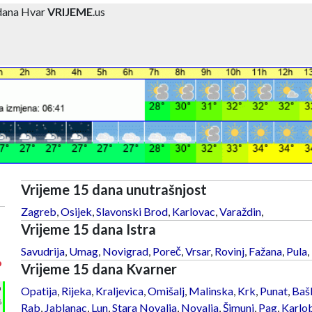
 dana Hvar
VRIJEME
.us
Vrijeme 15 dana unutrašnjost
Zagreb
,
Osijek
,
Slavonski Brod
,
Karlovac
,
Varaždin
,
Vrijeme 15 dana Istra
Savudrija
,
Umag
,
Novigrad
,
Poreč
,
Vrsar
,
Rovinj
,
Fažana
,
Pula
,
°
Vrijeme 15 dana Kvarner
h
Opatija
,
Rijeka
,
Kraljevica
,
Omišalj
,
Malinska
,
Krk
,
Punat
,
Baš
%
Rab
,
Jablanac
,
Lun
,
Stara Novalja
,
Novalja
,
Šimuni
,
Pag
,
Karlo