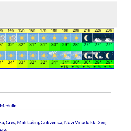
Medulin
,
ka
,
Cres
,
Mali Lošinj
,
Crikvenica
,
Novi Vinodolski
,
Senj
,
bag
,