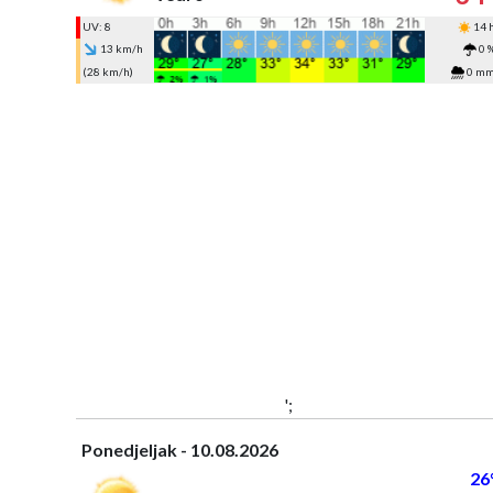
UV: 8
14 
13 km/h
0 
(28 km/h)
0 m
';
Ponedjeljak - 10.08.2026
26