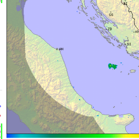
m
°
°
h
%
m