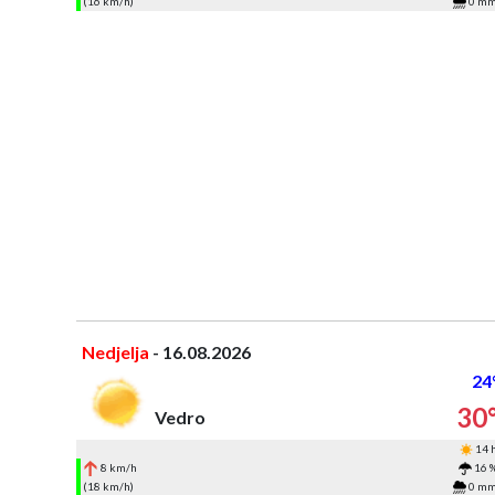
(16 km/h)
0 m
Nedjelja
- 16.08.2026
24
30
Vedro
14 
8 km/h
16 
(18 km/h)
0 m