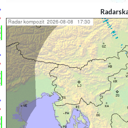
Radarska
°
°
h
%
m
°
°
h
%
m
°
°
h
%