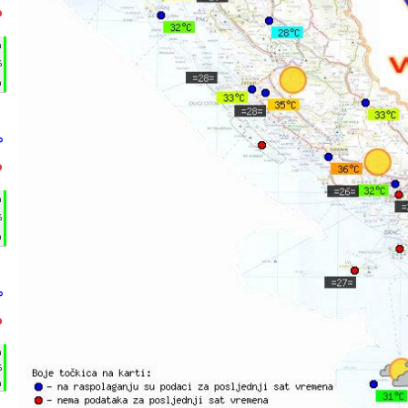
°
h
%
m
°
°
h
%
m
°
°
h
%
m