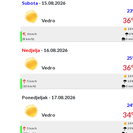
Subota
- 15.08.2026
23
36
Vedro
14 
4 km/h
0 
(8 km/h)
0 m
Nedjelja
- 16.08.2026
25
36
Vedro
14 
5 km/h
14 
(10 km/h)
0 m
Ponedjeljak - 17.08.2026
24
34
Vedro
14 
5 km/h
29 