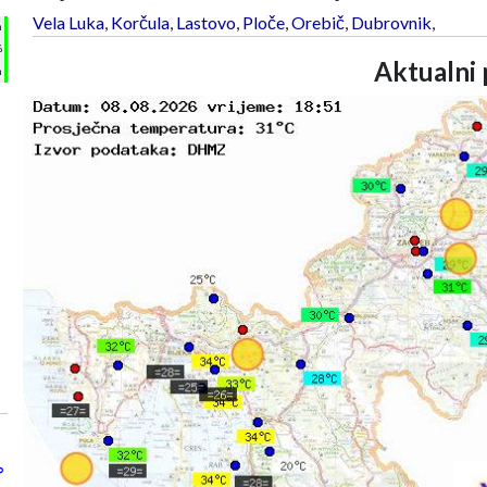
Vela Luka
,
Korčula
,
Lastovo
,
Ploče
,
Orebič
,
Dubrovnik
,
h
%
Aktualni 
m
°