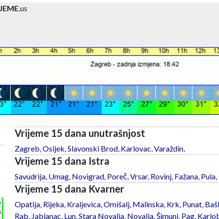
IJEME
.us
Vrijeme 15 dana unutrašnjost
Zagreb
,
Osijek
,
Slavonski Brod
,
Karlovac
,
Varaždin
,
Vrijeme 15 dana Istra
Savudrija
,
Umag
,
Novigrad
,
Poreč
,
Vrsar
,
Rovinj
,
Fažana
,
Pula
,
Vrijeme 15 dana Kvarner
h
Opatija
,
Rijeka
,
Kraljevica
,
Omišalj
,
Malinska
,
Krk
,
Punat
,
Baš
%
Rab
,
Jablanac
,
Lun
,
Stara Novalja
,
Novalja
,
Šimuni
,
Pag
,
Karlo