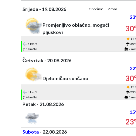
Srijeda - 19.08.2026
Oborina:
2 mm
23
Promjenljivo oblačno, mogući
30
pljuskovi
14 
5 km/h
38 
(15 km/h)
2 m
Četvrtak - 20.08.2026
22
30
Djelomično sunčano
12 
5 km/h
23 
(14 km/h)
0 m
Petak - 21.08.2026
15
23
Subota
- 22.08.2026