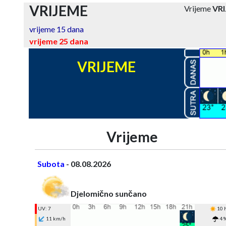
VRIJEME
Vrijeme
VR
vrijeme 15 dana
vrijeme 25 dana
VRIJEME
Vrijeme
Subota
- 08.08.2026
Djelomično sunčano
UV: 7
10 
11 km/h
4 