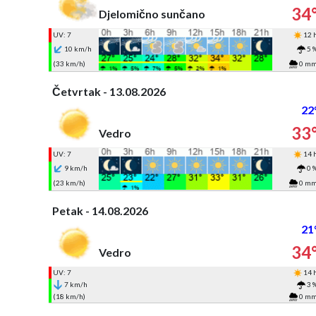
34
Djelomično sunčano
UV: 7
12 
10 km/h
5 
(33 km/h)
0 m
Četvrtak - 13.08.2026
22
33
Vedro
UV: 7
14 
9 km/h
0 
(23 km/h)
0 m
Petak - 14.08.2026
21
34
Vedro
UV: 7
14 
7 km/h
3 
(18 km/h)
0 m