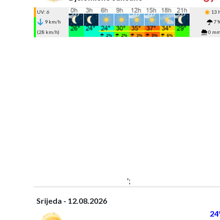
UV: 6
13 
9 km/h
7 
(28 km/h)
0 m
';
Srijeda - 12.08.2026
24