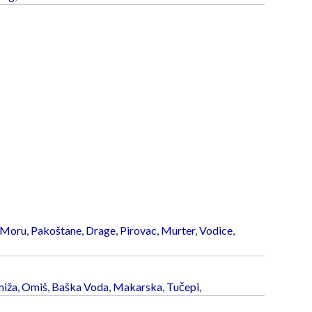
 Moru
,
Pakoštane
,
Drage
,
Pirovac
,
Murter
,
Vodice
,
iža
,
Omiš
,
Baška Voda
,
Makarska
,
Tučepi
,