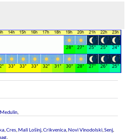
Medulin
,
ka
,
Cres
,
Mali Lošinj
,
Crikvenica
,
Novi Vinodolski
,
Senj
,
bag
,