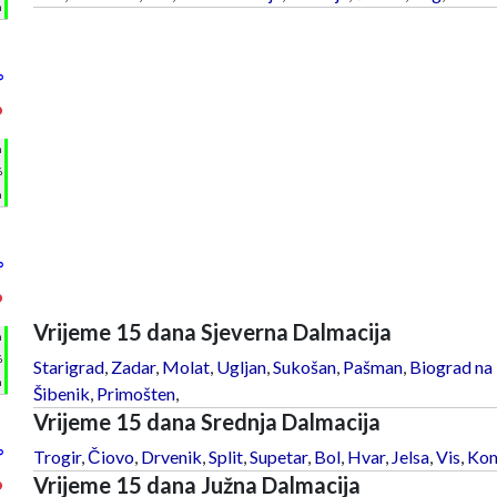
m
°
°
h
%
m
°
°
Vrijeme 15 dana Sjeverna Dalmacija
h
%
Starigrad
,
Zadar
,
Molat
,
Ugljan
,
Sukošan
,
Pašman
,
Biograd na
m
Šibenik
,
Primošten
,
Vrijeme 15 dana Srednja Dalmacija
°
Trogir
,
Čiovo
,
Drvenik
,
Split
,
Supetar
,
Bol
,
Hvar
,
Jelsa
,
Vis
,
Kom
Vrijeme 15 dana Južna Dalmacija
°