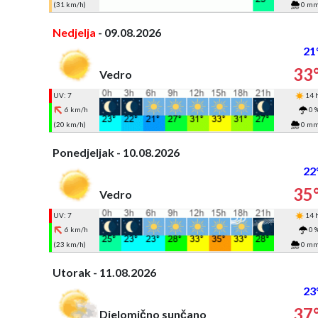
(31 km/h)
0 m
Nedjelja
- 09.08.2026
21
33
Vedro
UV: 7
14 
6 km/h
0 
(20 km/h)
0 m
Ponedjeljak - 10.08.2026
22
35
Vedro
UV: 7
14 
6 km/h
0 
(23 km/h)
0 m
Utorak - 11.08.2026
23
37
Djelomično sunčano