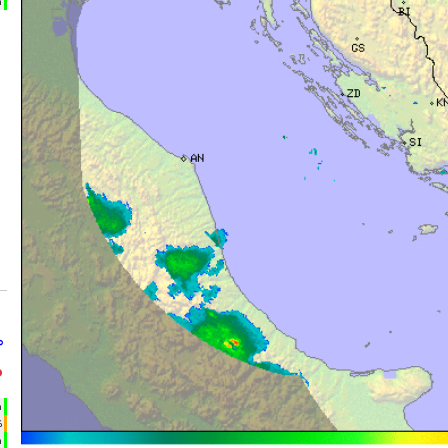
m
°
°
h
%
m