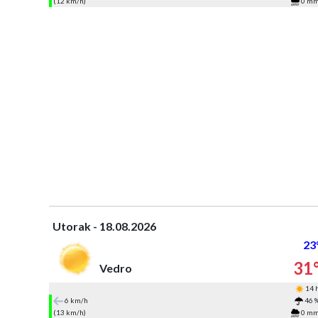
(12 km/h)
0 m
Utorak - 18.08.2026
23
31
Vedro
14 
6 km/h
46 
(13 km/h)
0 m