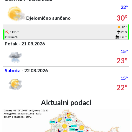
22°
30°
Djelomično sunčano
12 h
5 km/h
28 %
(14 km/h)
0 mm
Petak - 21.08.2026
15°
23°
Subota
- 22.08.2026
15°
22°
Aktualni podaci