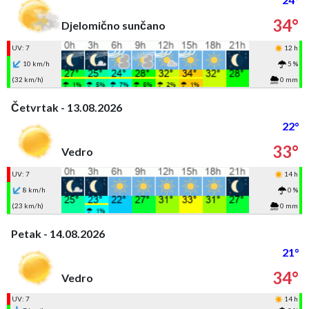
34°
Djelomično sunčano
UV: 7
12 h
10 km/h
5 %
(32 km/h)
0 mm
Četvrtak - 13.08.2026
22°
33°
Vedro
UV: 7
14 h
8 km/h
0 %
(23 km/h)
0 mm
Petak - 14.08.2026
21°
34°
Vedro
UV: 7
14 h