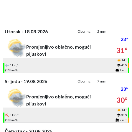
Utorak - 18.08.2026
Oborina:
2 mm
23°
Promjenljivo oblačno, mogući
31°
pljuskovi
14 h
6 km/h
46 %
(13 km/h)
2 mm
Srijeda - 19.08.2026
Oborina:
7 mm
23°
Promjenljivo oblačno, mogući
30°
pljuskovi
14 h
5 km/h
33 %
(10 km/h)
7 mm
Četvrtak - 20.08.2026