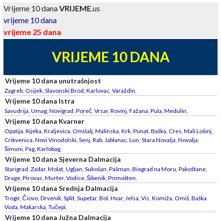
Vrijeme 10 dana
VRIJEME
.us
vrijeme 10 dana
vrijeme 25 dana
VRIJEME 10 DANA
Vrijeme 10 dana unutrašnjost
Zagreb
,
Osijek
,
Slavonski Brod
,
Karlovac
,
Varaždin
,
Vrijeme 10 dana Istra
Savudrija
,
Umag
,
Novigrad
,
Poreč
,
Vrsar
,
Rovinj
,
Fažana
,
Pula
,
Medulin
,
Vrijeme 10 dana Kvarner
Opatija
,
Rijeka
,
Kraljevica
,
Omišalj
,
Malinska
,
Krk
,
Punat
,
Baška
,
Cres
,
Mali Lošinj
,
Crikvenica
,
Novi Vinodolski
,
Senj
,
Rab
,
Jablanac
,
Lun
,
Stara Novalja
,
Novalja
,
Šimuni
,
Pag
,
Karlobag
,
Vrijeme 10 dana Sjeverna Dalmacija
Starigrad
,
Zadar
,
Molat
,
Ugljan
,
Sukošan
,
Pašman
,
Biograd na Moru
,
Pakoštane
,
Drage
,
Pirovac
,
Murter
,
Vodice
,
Šibenik
,
Primošten
,
Vrijeme 10 dana Srednja Dalmacija
Trogir
,
Čiovo
,
Drvenik
,
Split
,
Supetar
,
Bol
,
Hvar
,
Jelsa
,
Vis
,
Komiža
,
Omiš
,
Baška
Voda
,
Makarska
,
Tučepi
,
Vrijeme 10 dana Južna Dalmacija