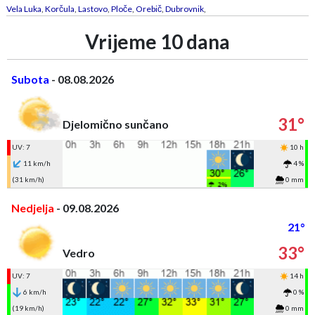
Vela Luka
,
Korčula
,
Lastovo
,
Ploče
,
Orebič
,
Dubrovnik
,
Vrijeme 10 dana
Subota
- 08.08.2026
31°
Djelomično sunčano
UV: 7
10 h
11 km/h
4 %
(31 km/h)
0 mm
Nedjelja
- 09.08.2026
21°
33°
Vedro
UV: 7
14 h
6 km/h
0 %
(19 km/h)
0 mm