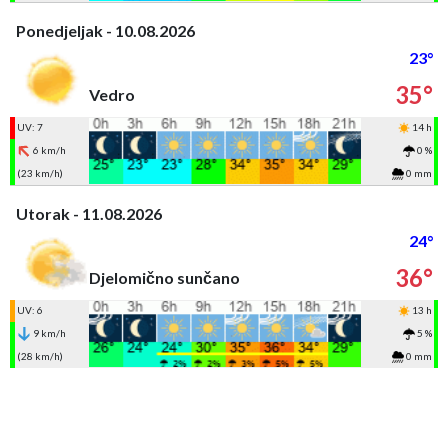
Ponedjeljak - 10.08.2026
23°
35°
Vedro
UV: 7
14 h
6 km/h
0 %
(23 km/h)
0 mm
Utorak - 11.08.2026
24°
36°
Djelomično sunčano
UV: 6
13 h
9 km/h
5 %
(28 km/h)
0 mm