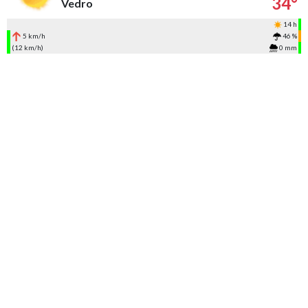
34°
Vedro
14 h
5 km/h
46 %
(12 km/h)
0 mm