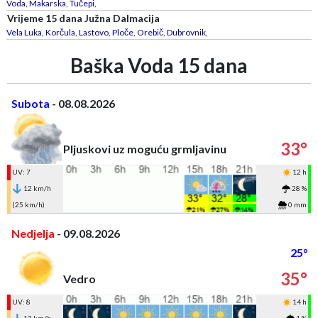
Voda
,
Makarska
,
Tučepi
,
Vrijeme 15 dana Južna Dalmacija
Vela Luka
,
Korčula
,
Lastovo
,
Ploče
,
Orebič
,
Dubrovnik
,
Baška Voda 15 dana
Subota
- 08.08.2026
33°
Pljuskovi uz moguću grmljavinu
UV: 7
12 h
12 km/h
28 %
(25 km/h)
0 mm
Nedjelja
- 09.08.2026
25°
35°
Vedro
UV: 8
14 h