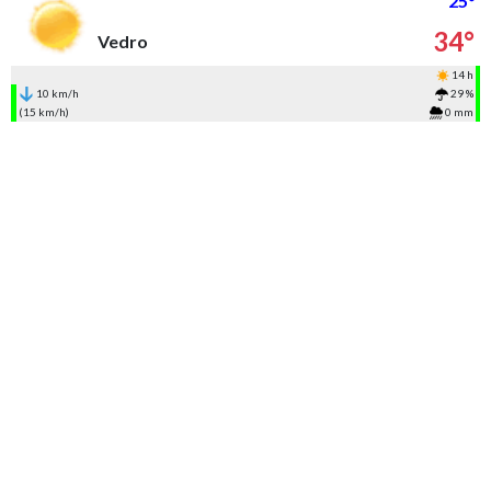
25°
34°
Vedro
14 h
10 km/h
29 %
(15 km/h)
0 mm