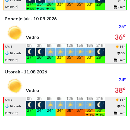
12 km/h
1 %
(24 km/h)
0 mm
Ponedjeljak - 10.08.2026
25°
36°
Vedro
UV: 8
14 h
10 km/h
0 %
(19 km/h)
0 mm
Utorak - 11.08.2026
24°
38°
Vedro
UV: 8
14 h
10 km/h
2 %
(19 km/h)
0 mm