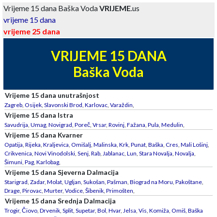
Vrijeme 15 dana Baška Voda
VRIJEME
.us
vrijeme 15 dana
vrijeme 25 dana
VRIJEME 15 DANA
Baška Voda
Vrijeme 15 dana unutrašnjost
Zagreb
,
Osijek
,
Slavonski Brod
,
Karlovac
,
Varaždin
,
Vrijeme 15 dana Istra
Savudrija
,
Umag
,
Novigrad
,
Poreč
,
Vrsar
,
Rovinj
,
Fažana
,
Pula
,
Medulin
,
Vrijeme 15 dana Kvarner
Opatija
,
Rijeka
,
Kraljevica
,
Omišalj
,
Malinska
,
Krk
,
Punat
,
Baška
,
Cres
,
Mali Lošinj
,
Crikvenica
,
Novi Vinodolski
,
Senj
,
Rab
,
Jablanac
,
Lun
,
Stara Novalja
,
Novalja
,
Šimuni
,
Pag
,
Karlobag
,
Vrijeme 15 dana Sjeverna Dalmacija
Starigrad
,
Zadar
,
Molat
,
Ugljan
,
Sukošan
,
Pašman
,
Biograd na Moru
,
Pakoštane
,
Drage
,
Pirovac
,
Murter
,
Vodice
,
Šibenik
,
Primošten
,
Vrijeme 15 dana Srednja Dalmacija
Trogir
,
Čiovo
,
Drvenik
,
Split
,
Supetar
,
Bol
,
Hvar
,
Jelsa
,
Vis
,
Komiža
,
Omiš
,
Baška