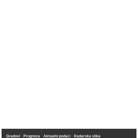
Gradovi
Prognoza
Aktualni podaci
Radarska slika