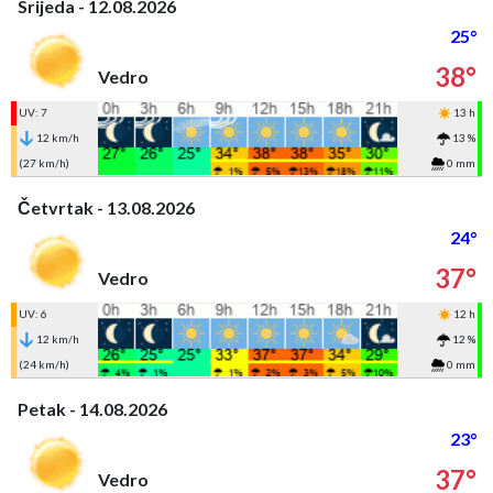
Srijeda - 12.08.2026
25°
38°
Vedro
UV: 7
13 h
12 km/h
13 %
(27 km/h)
0 mm
Četvrtak - 13.08.2026
24°
37°
Vedro
UV: 6
12 h
12 km/h
12 %
(24 km/h)
0 mm
Petak - 14.08.2026
23°
37°
Vedro