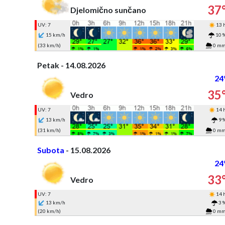
37
Djelomično sunčano
UV: 7
13 
15 km/h
10 
(33 km/h)
0 m
Petak - 14.08.2026
24
35
Vedro
UV: 7
14 
13 km/h
9 
(31 km/h)
0 m
Subota
- 15.08.2026
24
33
Vedro
UV: 7
14 
13 km/h
3 
(20 km/h)
0 m