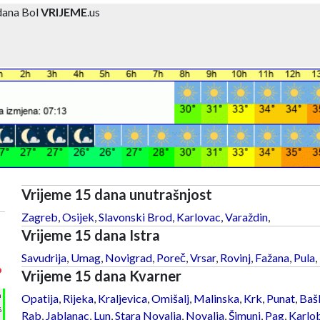
dana Bol
VRIJEME
.us
Vrijeme 15 dana unutrašnjost
Zagreb
,
Osijek
,
Slavonski Brod
,
Karlovac
,
Varaždin
,
Vrijeme 15 dana Istra
Savudrija
,
Umag
,
Novigrad
,
Poreč
,
Vrsar
,
Rovinj
,
Fažana
,
Pula
,
°
Vrijeme 15 dana Kvarner
h
Opatija
,
Rijeka
,
Kraljevica
,
Omišalj
,
Malinska
,
Krk
,
Punat
,
Baš
%
Rab
,
Jablanac
,
Lun
,
Stara Novalja
,
Novalja
,
Šimuni
,
Pag
,
Karlo