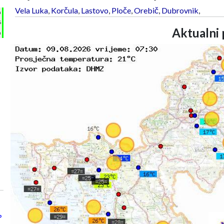
Vela Luka
,
Korčula
,
Lastovo
,
Ploče
,
Orebič
,
Dubrovnik
,
h
%
Aktualni 
m
°