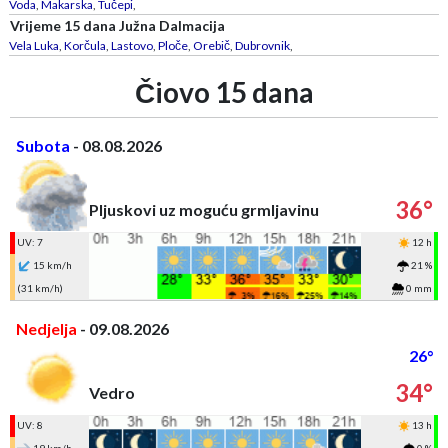
Voda
,
Makarska
,
Tučepi
,
Vrijeme 15 dana Južna Dalmacija
Vela Luka
,
Korčula
,
Lastovo
,
Ploče
,
Orebič
,
Dubrovnik
,
Čiovo 15 dana
Subota
- 08.08.2026
36°
Pljuskovi uz moguću grmljavinu
UV: 7
12 h
15 km/h
21 %
(31 km/h)
0 mm
Nedjelja
- 09.08.2026
26°
34°
Vedro
UV: 8
13 h