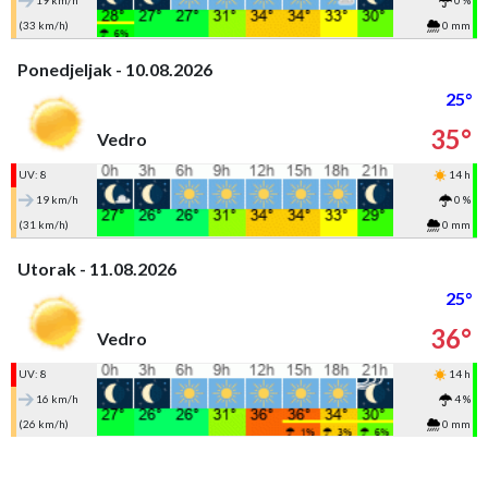
19 km/h
0 %
(33 km/h)
0 mm
Ponedjeljak - 10.08.2026
25°
35°
Vedro
UV: 8
14 h
19 km/h
0 %
(31 km/h)
0 mm
Utorak - 11.08.2026
25°
36°
Vedro
UV: 8
14 h
16 km/h
4 %
(26 km/h)
0 mm