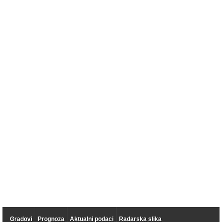
Gradovi
Prognoza
Aktualni podaci
Radarska slika