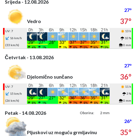
Srijeda - 12.08.2026
27°
37°
Vedro
UV: 7
13 h
16 km/h
10 %
(33 km/h)
0 mm
Četvrtak - 13.08.2026
27°
36°
Djelomično sunčano
UV: 7
11 h
15 km/h
3 %
(26 km/h)
0 mm
Petak - 14.08.2026
Oborina:
2 mm
26°
35°
Pljuskovi uz moguću grmljavinu