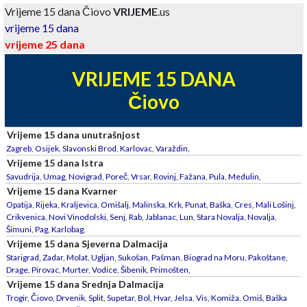
Vrijeme 15 dana Čiovo
VRIJEME
.us
vrijeme 15 dana
vrijeme 25 dana
VRIJEME 15 DANA
Čiovo
Vrijeme 15 dana unutrašnjost
Zagreb
,
Osijek
,
Slavonski Brod
,
Karlovac
,
Varaždin
,
Vrijeme 15 dana Istra
Savudrija
,
Umag
,
Novigrad
,
Poreč
,
Vrsar
,
Rovinj
,
Fažana
,
Pula
,
Medulin
,
Vrijeme 15 dana Kvarner
Opatija
,
Rijeka
,
Kraljevica
,
Omišalj
,
Malinska
,
Krk
,
Punat
,
Baška
,
Cres
,
Mali Lošinj
,
Crikvenica
,
Novi Vinodolski
,
Senj
,
Rab
,
Jablanac
,
Lun
,
Stara Novalja
,
Novalja
,
Šimuni
,
Pag
,
Karlobag
,
Vrijeme 15 dana Sjeverna Dalmacija
Starigrad
,
Zadar
,
Molat
,
Ugljan
,
Sukošan
,
Pašman
,
Biograd na Moru
,
Pakoštane
,
Drage
,
Pirovac
,
Murter
,
Vodice
,
Šibenik
,
Primošten
,
Vrijeme 15 dana Srednja Dalmacija
Trogir
,
Čiovo
,
Drvenik
,
Split
,
Supetar
,
Bol
,
Hvar
,
Jelsa
,
Vis
,
Komiža
,
Omiš
,
Baška