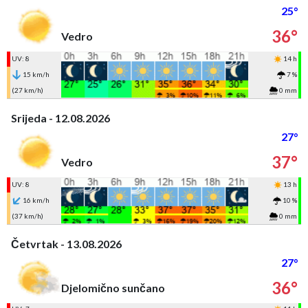
25°
36°
Vedro
UV: 8
14 h
15 km/h
7 %
(27 km/h)
0 mm
Srijeda - 12.08.2026
27°
37°
Vedro
UV: 8
13 h
16 km/h
10 %
(37 km/h)
0 mm
Četvrtak - 13.08.2026
27°
36°
Djelomično sunčano