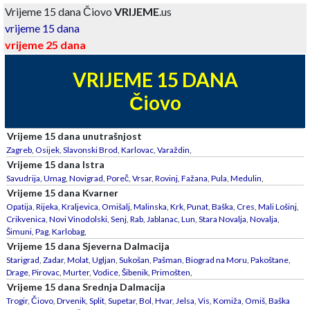
Vrijeme 15 dana Čiovo
VRIJEME
.us
vrijeme 15 dana
vrijeme 25 dana
VRIJEME 15 DANA
Čiovo
Vrijeme 15 dana unutrašnjost
Zagreb
,
Osijek
,
Slavonski Brod
,
Karlovac
,
Varaždin
,
Vrijeme 15 dana Istra
Savudrija
,
Umag
,
Novigrad
,
Poreč
,
Vrsar
,
Rovinj
,
Fažana
,
Pula
,
Medulin
,
Vrijeme 15 dana Kvarner
Opatija
,
Rijeka
,
Kraljevica
,
Omišalj
,
Malinska
,
Krk
,
Punat
,
Baška
,
Cres
,
Mali Lošinj
,
Crikvenica
,
Novi Vinodolski
,
Senj
,
Rab
,
Jablanac
,
Lun
,
Stara Novalja
,
Novalja
,
Šimuni
,
Pag
,
Karlobag
,
Vrijeme 15 dana Sjeverna Dalmacija
Starigrad
,
Zadar
,
Molat
,
Ugljan
,
Sukošan
,
Pašman
,
Biograd na Moru
,
Pakoštane
,
Drage
,
Pirovac
,
Murter
,
Vodice
,
Šibenik
,
Primošten
,
Vrijeme 15 dana Srednja Dalmacija
Trogir
,
Čiovo
,
Drvenik
,
Split
,
Supetar
,
Bol
,
Hvar
,
Jelsa
,
Vis
,
Komiža
,
Omiš
,
Baška