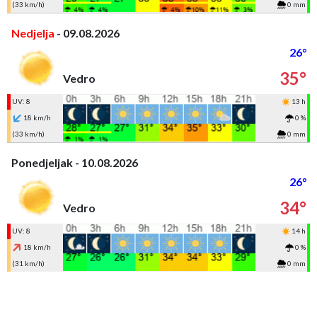
(33 km/h)
0 mm
Nedjelja
- 09.08.2026
26°
35°
Vedro
UV: 8
13 h
18 km/h
0 %
(33 km/h)
0 mm
Ponedjeljak - 10.08.2026
26°
34°
Vedro
UV: 8
14 h
18 km/h
0 %
(31 km/h)
0 mm