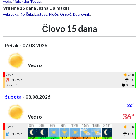
Voda
,
Makarska
,
Tučepi
,
Vrijeme 15 dana Južna Dalmacija
Vela Luka
,
Korčula
,
Lastovo
,
Ploče
,
Orebič
,
Dubrovnik
,
Čiovo 15 dana
Petak - 07.08.2026
Vedro
UV: 7
14 h
14 km/h
4 %
(29 km/h)
0 mm
Subota
- 08.08.2026
26°
36°
Vedro
UV: 7
13 h
14 km/h
12 %