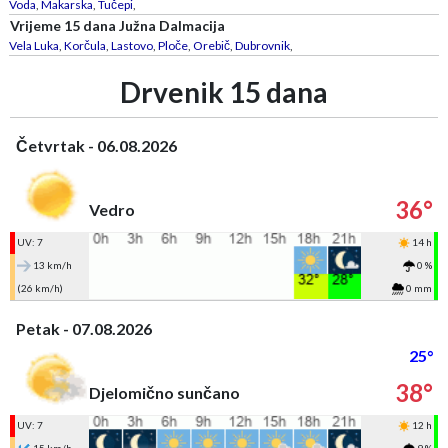
Voda
,
Makarska
,
Tučepi
,
Vrijeme 15 dana Južna Dalmacija
Vela Luka
,
Korčula
,
Lastovo
,
Ploče
,
Orebič
,
Dubrovnik
,
Drvenik 15 dana
Četvrtak - 06.08.2026
36°
Vedro
UV: 7
14 h
13 km/h
0 %
(26 km/h)
0 mm
Petak - 07.08.2026
25°
38°
Djelomično sunčano
UV: 7
12 h