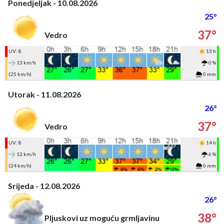
Ponedjeljak - 10.08.2026
25°
37°
Vedro
UV: 8
13 h
13 km/h
0 %
(25 km/h)
0 mm
Utorak - 11.08.2026
26°
37°
Vedro
UV: 8
14 h
12 km/h
6 %
(24 km/h)
0 mm
Srijeda - 12.08.2026
26°
38°
Pljuskovi uz moguću grmljavinu