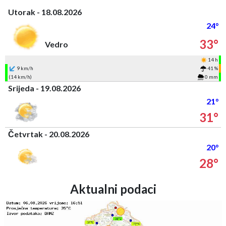
Utorak - 18.08.2026
24°
33°
Vedro
14 h
9 km/h
41 %
(14 km/h)
0 mm
Srijeda - 19.08.2026
21°
31°
Četvrtak - 20.08.2026
20°
28°
Aktualni podaci