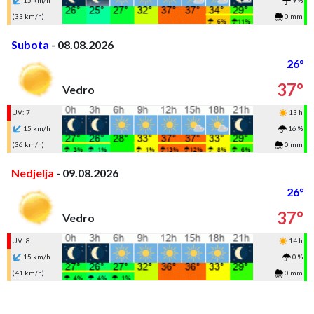
15 km/h
9 %
(33 km/h)
0 mm
Subota
- 08.08.2026
26°
37°
Vedro
UV: 7
13 h
15 km/h
16 %
(36 km/h)
0 mm
Nedjelja
- 09.08.2026
26°
37°
Vedro
UV: 8
14 h
15 km/h
0 %
(41 km/h)
0 mm