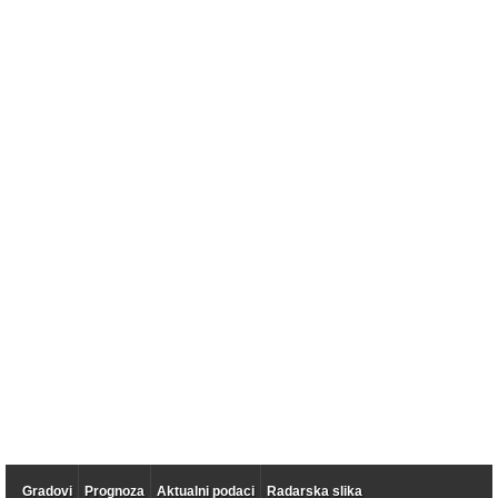
Gradovi
Prognoza
Aktualni podaci
Radarska slika