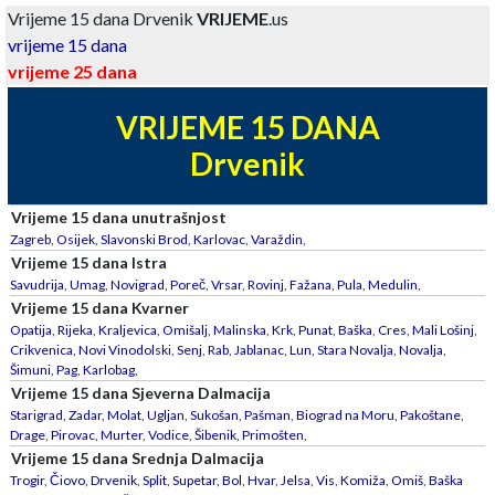
Vrijeme 15 dana Drvenik
VRIJEME
.us
vrijeme 15 dana
vrijeme 25 dana
VRIJEME 15 DANA
Drvenik
Vrijeme 15 dana unutrašnjost
Zagreb
,
Osijek
,
Slavonski Brod
,
Karlovac
,
Varaždin
,
Vrijeme 15 dana Istra
Savudrija
,
Umag
,
Novigrad
,
Poreč
,
Vrsar
,
Rovinj
,
Fažana
,
Pula
,
Medulin
,
Vrijeme 15 dana Kvarner
Opatija
,
Rijeka
,
Kraljevica
,
Omišalj
,
Malinska
,
Krk
,
Punat
,
Baška
,
Cres
,
Mali Lošinj
,
Crikvenica
,
Novi Vinodolski
,
Senj
,
Rab
,
Jablanac
,
Lun
,
Stara Novalja
,
Novalja
,
Šimuni
,
Pag
,
Karlobag
,
Vrijeme 15 dana Sjeverna Dalmacija
Starigrad
,
Zadar
,
Molat
,
Ugljan
,
Sukošan
,
Pašman
,
Biograd na Moru
,
Pakoštane
,
Drage
,
Pirovac
,
Murter
,
Vodice
,
Šibenik
,
Primošten
,
Vrijeme 15 dana Srednja Dalmacija
Trogir
,
Čiovo
,
Drvenik
,
Split
,
Supetar
,
Bol
,
Hvar
,
Jelsa
,
Vis
,
Komiža
,
Omiš
,
Baška