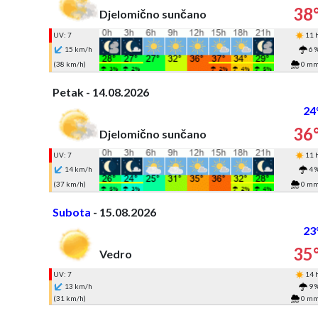
38
Djelomično sunčano
UV: 7
11 
15 km/h
6 
(38 km/h)
0 m
Petak - 14.08.2026
24
36
Djelomično sunčano
UV: 7
11 
14 km/h
4 
(37 km/h)
0 m
Subota
- 15.08.2026
23
35
Vedro
UV: 7
14 
13 km/h
9 
(31 km/h)
0 m