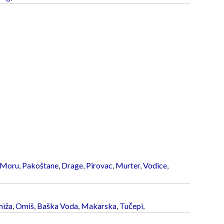
 Moru
,
Pakoštane
,
Drage
,
Pirovac
,
Murter
,
Vodice
,
iža
,
Omiš
,
Baška Voda
,
Makarska
,
Tučepi
,