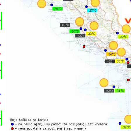
°
h
%
m
°
°
h
%
m
°
°
h
%
m