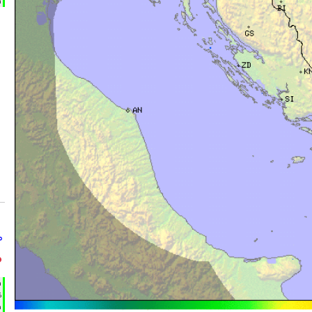
m
°
°
h
%
m