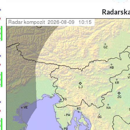
Radarska
°
°
h
%
m
°
°
h
%
m
°
°
h
%