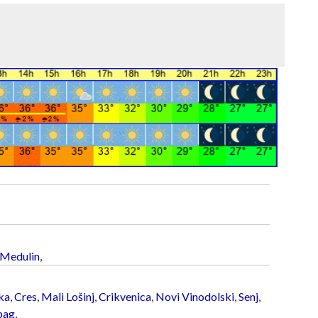
Medulin
,
ka
,
Cres
,
Mali Lošinj
,
Crikvenica
,
Novi Vinodolski
,
Senj
,
bag
,