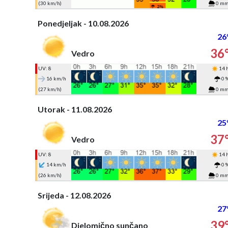
(30 km/h)
0 m
Ponedjeljak - 10.08.2026
26
36
Vedro
UV: 8
14 
16 km/h
0 
(27 km/h)
0 m
Utorak - 11.08.2026
25
37
Vedro
UV: 8
14 
14 km/h
0 
(26 km/h)
0 m
Srijeda - 12.08.2026
27
39
Djelomično sunčano