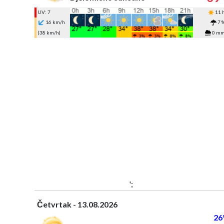
UV: 7
11 
16 km/h
7 
(38 km/h)
0 m
';
Četvrtak - 13.08.2026
26