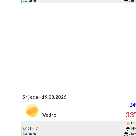
(15 km/h)
0 m
Srijeda - 19.08.2026
24
33
Vedro
14 
11 km/h
34 
(16 km/h)
0 m