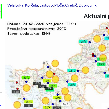
Vela Luka
,
Korčula
,
Lastovo
,
Ploče
,
Orebič
,
Dubrovnik
,
h
%
Aktualni 
m
°