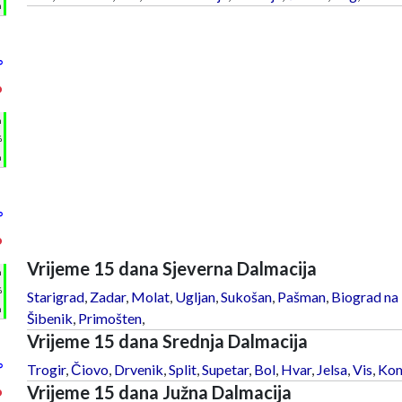
m
°
°
h
%
m
°
°
Vrijeme 15 dana Sjeverna Dalmacija
h
%
Starigrad
,
Zadar
,
Molat
,
Ugljan
,
Sukošan
,
Pašman
,
Biograd na
m
Šibenik
,
Primošten
,
Vrijeme 15 dana Srednja Dalmacija
°
Trogir
,
Čiovo
,
Drvenik
,
Split
,
Supetar
,
Bol
,
Hvar
,
Jelsa
,
Vis
,
Kom
Vrijeme 15 dana Južna Dalmacija
°