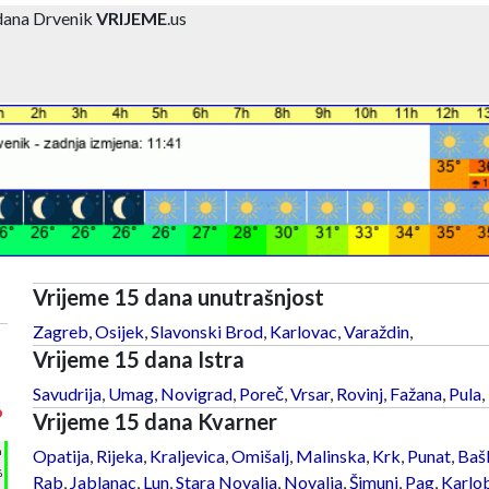
dana Drvenik
VRIJEME
.us
Vrijeme 15 dana unutrašnjost
Zagreb
,
Osijek
,
Slavonski Brod
,
Karlovac
,
Varaždin
,
Vrijeme 15 dana Istra
Savudrija
,
Umag
,
Novigrad
,
Poreč
,
Vrsar
,
Rovinj
,
Fažana
,
Pula
,
°
Vrijeme 15 dana Kvarner
h
Opatija
,
Rijeka
,
Kraljevica
,
Omišalj
,
Malinska
,
Krk
,
Punat
,
Baš
%
Rab
,
Jablanac
,
Lun
,
Stara Novalja
,
Novalja
,
Šimuni
,
Pag
,
Karlo