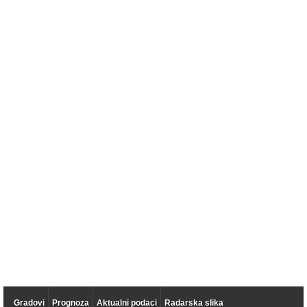
Gradovi
Prognoza
Aktualni podaci
Radarska slika