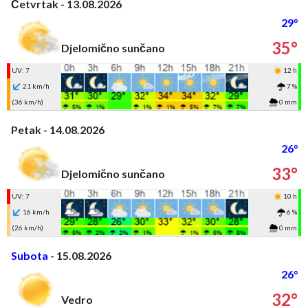
Četvrtak - 13.08.2026
29°
35°
Djelomično sunčano
UV: 7
12 h
21 km/h
7 %
(36 km/h)
0 mm
Petak - 14.08.2026
26°
33°
Djelomično sunčano
UV: 7
10 h
16 km/h
6 %
(26 km/h)
0 mm
Subota
- 15.08.2026
26°
32°
Vedro