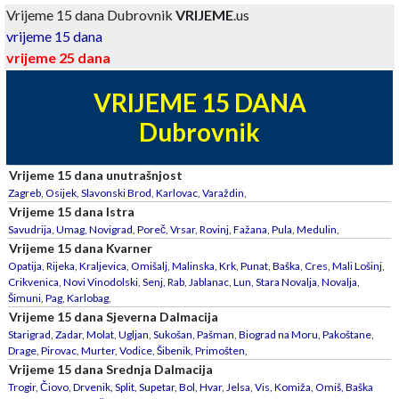
Vrijeme 15 dana Dubrovnik
VRIJEME
.us
vrijeme 15 dana
vrijeme 25 dana
VRIJEME 15 DANA
Dubrovnik
Vrijeme 15 dana unutrašnjost
Zagreb
,
Osijek
,
Slavonski Brod
,
Karlovac
,
Varaždin
,
Vrijeme 15 dana Istra
Savudrija
,
Umag
,
Novigrad
,
Poreč
,
Vrsar
,
Rovinj
,
Fažana
,
Pula
,
Medulin
,
Vrijeme 15 dana Kvarner
Opatija
,
Rijeka
,
Kraljevica
,
Omišalj
,
Malinska
,
Krk
,
Punat
,
Baška
,
Cres
,
Mali Lošinj
,
Crikvenica
,
Novi Vinodolski
,
Senj
,
Rab
,
Jablanac
,
Lun
,
Stara Novalja
,
Novalja
,
Šimuni
,
Pag
,
Karlobag
,
Vrijeme 15 dana Sjeverna Dalmacija
Starigrad
,
Zadar
,
Molat
,
Ugljan
,
Sukošan
,
Pašman
,
Biograd na Moru
,
Pakoštane
,
Drage
,
Pirovac
,
Murter
,
Vodice
,
Šibenik
,
Primošten
,
Vrijeme 15 dana Srednja Dalmacija
Trogir
,
Čiovo
,
Drvenik
,
Split
,
Supetar
,
Bol
,
Hvar
,
Jelsa
,
Vis
,
Komiža
,
Omiš
,
Baška