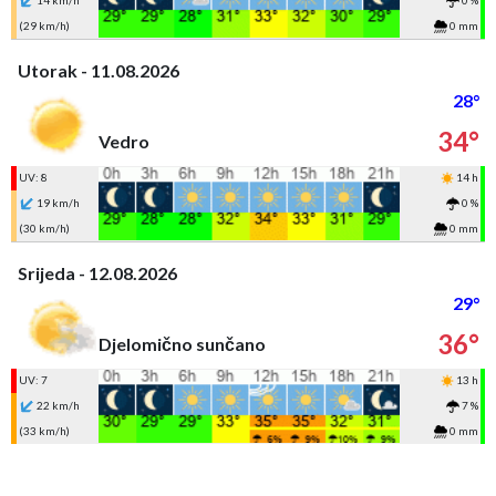
14 km/h
0 %
(29 km/h)
0 mm
Utorak - 11.08.2026
28°
34°
Vedro
UV: 8
14 h
19 km/h
0 %
(30 km/h)
0 mm
Srijeda - 12.08.2026
29°
36°
Djelomično sunčano
UV: 7
13 h
22 km/h
7 %
(33 km/h)
0 mm