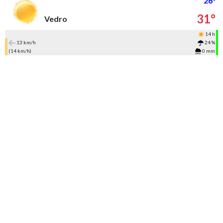
26°
31°
Vedro
14 h
13 km/h
24 %
(14 km/h)
0 mm