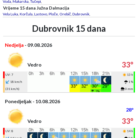
Voda
,
Makarska
,
Tučepi
,
Vrijeme 15 dana Južna Dalmacija
Vela Luka
,
Korčula
,
Lastovo
,
Ploče
,
Orebič
,
Dubrovnik
,
Dubrovnik 15 dana
Nedjelja
- 09.08.2026
33°
Vedro
UV: 7
13 h
18 km/h
1 %
(31 km/h)
0 mm
Ponedjeljak - 10.08.2026
28°
33°
Vedro
UV: 8
14 h