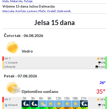
Voda
,
Makarska
,
Tučepi
,
Vrijeme 15 dana Južna Dalmacija
Vela Luka
,
Korčula
,
Lastovo
,
Ploče
,
Orebič
,
Dubrovnik
,
Jelsa 15 dana
Četvrtak - 06.08.2026
Vedro
UV: 7
13 h
11 km/h
0 %
(19 km/h)
0 mm
Petak - 07.08.2026
26°
35°
Djelomično sunčano
UV: 7
13 h
13 km/h
1 %