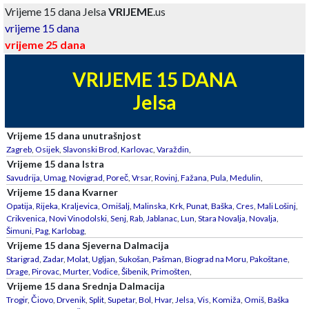
Vrijeme 15 dana Jelsa
VRIJEME
.us
vrijeme 15 dana
vrijeme 25 dana
VRIJEME 15 DANA
Jelsa
Vrijeme 15 dana unutrašnjost
Zagreb
,
Osijek
,
Slavonski Brod
,
Karlovac
,
Varaždin
,
Vrijeme 15 dana Istra
Savudrija
,
Umag
,
Novigrad
,
Poreč
,
Vrsar
,
Rovinj
,
Fažana
,
Pula
,
Medulin
,
Vrijeme 15 dana Kvarner
Opatija
,
Rijeka
,
Kraljevica
,
Omišalj
,
Malinska
,
Krk
,
Punat
,
Baška
,
Cres
,
Mali Lošinj
,
Crikvenica
,
Novi Vinodolski
,
Senj
,
Rab
,
Jablanac
,
Lun
,
Stara Novalja
,
Novalja
,
Šimuni
,
Pag
,
Karlobag
,
Vrijeme 15 dana Sjeverna Dalmacija
Starigrad
,
Zadar
,
Molat
,
Ugljan
,
Sukošan
,
Pašman
,
Biograd na Moru
,
Pakoštane
,
Drage
,
Pirovac
,
Murter
,
Vodice
,
Šibenik
,
Primošten
,
Vrijeme 15 dana Srednja Dalmacija
Trogir
,
Čiovo
,
Drvenik
,
Split
,
Supetar
,
Bol
,
Hvar
,
Jelsa
,
Vis
,
Komiža
,
Omiš
,
Baška