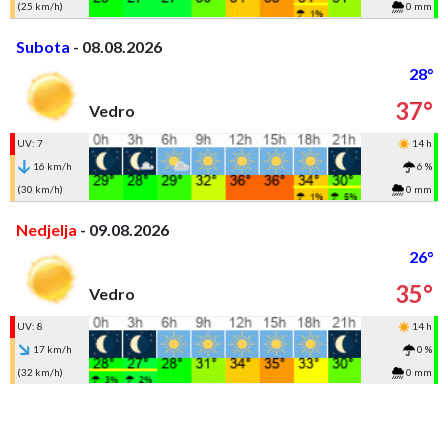
(25 km/h)
0 mm
Subota
- 08.08.2026
28°
37°
Vedro
UV: 7
14 h
16 km/h
6 %
(30 km/h)
0 mm
Nedjelja
- 09.08.2026
26°
35°
Vedro
UV: 8
14 h
17 km/h
0 %
(32 km/h)
0 mm