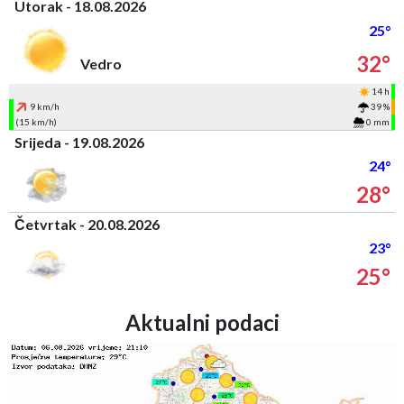
Utorak - 18.08.2026
25°
32°
Vedro
14 h
9 km/h
39 %
(15 km/h)
0 mm
Srijeda - 19.08.2026
24°
28°
Četvrtak - 20.08.2026
23°
25°
Aktualni podaci