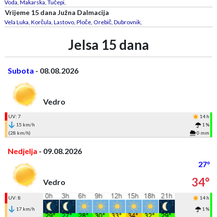
Voda
,
Makarska
,
Tučepi
,
Vrijeme 15 dana Južna Dalmacija
Vela Luka
,
Korčula
,
Lastovo
,
Ploče
,
Orebič
,
Dubrovnik
,
Jelsa 15 dana
Subota
- 08.08.2026
Vedro
UV: 7
14 h
15 km/h
1 %
(28 km/h)
0 mm
Nedjelja
- 09.08.2026
27°
34°
Vedro
UV: 8
14 h
17 km/h
1 %