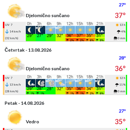
27°
37°
Djelomično sunčano
UV: 7
13 h
14 km/h
4 %
(32 km/h)
0 mm
Četvrtak - 13.08.2026
28°
36°
Djelomično sunčano
UV: 7
12 h
13 km/h
11 %
(28 km/h)
0 mm
Petak - 14.08.2026
27°
35°
Vedro