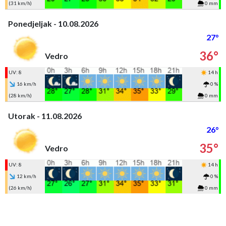
(31 km/h)
0 mm
Ponedjeljak - 10.08.2026
27°
36°
Vedro
UV: 8
14 h
16 km/h
0 %
(28 km/h)
0 mm
Utorak - 11.08.2026
26°
35°
Vedro
UV: 8
14 h
12 km/h
0 %
(26 km/h)
0 mm