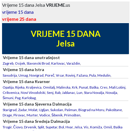
Vrijeme 15 dana Jelsa
VRIJEME
.us
vrijeme 15 dana
vrijeme 25 dana
VRIJEME 15 DANA
Jelsa
Vrijeme 15 dana unutrašnjost
Zagreb
,
Osijek
,
Slavonski Brod
,
Karlovac
,
Varaždin
,
Vrijeme 15 dana Istra
Savudrija
,
Umag
,
Novigrad
,
Poreč
,
Vrsar
,
Rovinj
,
Fažana
,
Pula
,
Medulin
,
Vrijeme 15 dana Kvarner
Opatija
,
Rijeka
,
Kraljevica
,
Omišalj
,
Malinska
,
Krk
,
Punat
,
Baška
,
Cres
,
Mali Lošinj
,
Crikvenica
,
Novi Vinodolski
,
Senj
,
Rab
,
Jablanac
,
Lun
,
Stara Novalja
,
Novalja
,
Šimuni
,
Pag
,
Karlobag
,
Vrijeme 15 dana Sjeverna Dalmacija
Starigrad
,
Zadar
,
Molat
,
Ugljan
,
Sukošan
,
Pašman
,
Biograd na Moru
,
Pakoštane
,
Drage
,
Pirovac
,
Murter
,
Vodice
,
Šibenik
,
Primošten
,
Vrijeme 15 dana Srednja Dalmacija
Trogir
,
Čiovo
,
Drvenik
,
Split
,
Supetar
,
Bol
,
Hvar
,
Jelsa
,
Vis
,
Komiža
,
Omiš
,
Baška