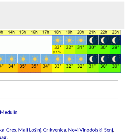
Medulin
,
ka
,
Cres
,
Mali Lošinj
,
Crikvenica
,
Novi Vinodolski
,
Senj
,
bag
,