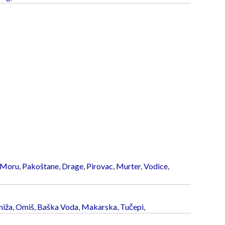
 Moru
,
Pakoštane
,
Drage
,
Pirovac
,
Murter
,
Vodice
,
iža
,
Omiš
,
Baška Voda
,
Makarska
,
Tučepi
,