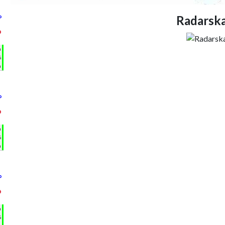
Radarska
°
°
h
%
m
°
°
h
%
m
°
°
h
%