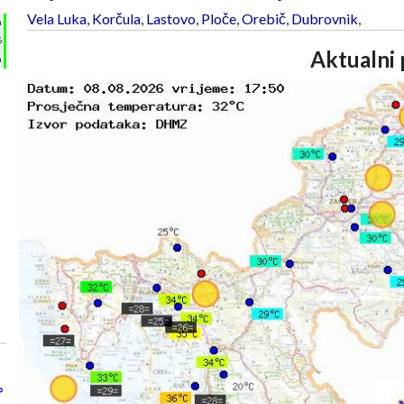
Vela Luka
,
Korčula
,
Lastovo
,
Ploče
,
Orebič
,
Dubrovnik
,
h
%
Aktualni 
m
°