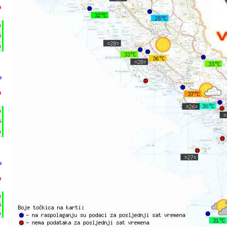
°
h
%
m
°
°
h
%
m
°
°
h
%
m