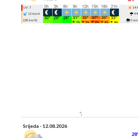
UV: 7
14 
12 km/h
9 
(28 km/h)
0 m
';
Srijeda - 12.08.2026
28