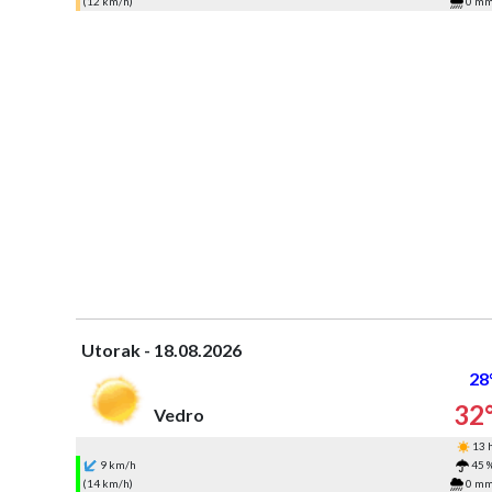
(12 km/h)
0 m
Utorak - 18.08.2026
28
32
Vedro
13 
9 km/h
45 
(14 km/h)
0 m