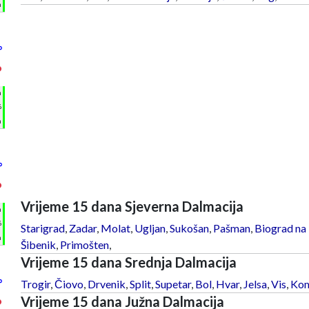
m
°
°
h
%
m
°
°
Vrijeme 15 dana Sjeverna Dalmacija
h
%
Starigrad
,
Zadar
,
Molat
,
Ugljan
,
Sukošan
,
Pašman
,
Biograd na
m
Šibenik
,
Primošten
,
Vrijeme 15 dana Srednja Dalmacija
°
Trogir
,
Čiovo
,
Drvenik
,
Split
,
Supetar
,
Bol
,
Hvar
,
Jelsa
,
Vis
,
Kom
Vrijeme 15 dana Južna Dalmacija
°