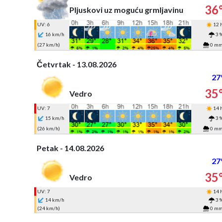
36
Pljuskovi uz moguću grmljavinu
UV: 6
12 
16 km/h
3 
(27 km/h)
0 m
Četvrtak - 13.08.2026
27
35
Vedro
UV: 7
14 
15 km/h
3 
(26 km/h)
0 m
Petak - 14.08.2026
27
35
Vedro
UV: 7
14 
14 km/h
3 
(24 km/h)
0 m