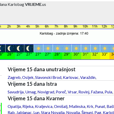
 dana Karlobag
VRIJEME
.us
Vrijeme 15 dana unutrašnjost
Zagreb
,
Osijek
,
Slavonski Brod
,
Karlovac
,
Varaždin
,
Vrijeme 15 dana Istra
Savudrija
,
Umag
,
Novigrad
,
Poreč
,
Vrsar
,
Rovinj
,
Fažana
,
Pula
,
Vrijeme 15 dana Kvarner
h
Opatija
,
Rijeka
,
Kraljevica
,
Omišalj
,
Malinska
,
Krk
,
Punat
,
Baš
%
Rab
,
Jablanac
,
Lun
,
Stara Novalja
,
Novalja
,
Šimuni
,
Pag
,
Karlo