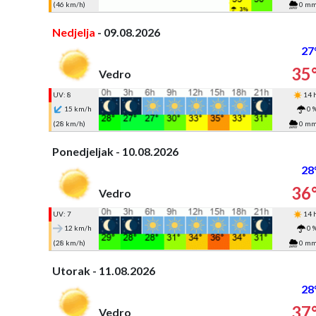
(46 km/h)
0 m
Nedjelja
- 09.08.2026
27
35
Vedro
UV: 8
14 
15 km/h
0 
(28 km/h)
0 m
Ponedjeljak - 10.08.2026
28
36
Vedro
UV: 7
14 
12 km/h
0 
(28 km/h)
0 m
Utorak - 11.08.2026
28
37
Vedro