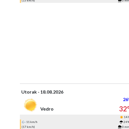
(15 km/h)
0 m
Utorak - 18.08.2026
26
32
Vedro
14 
11 km/h
24 
(17 km/h)
0 m