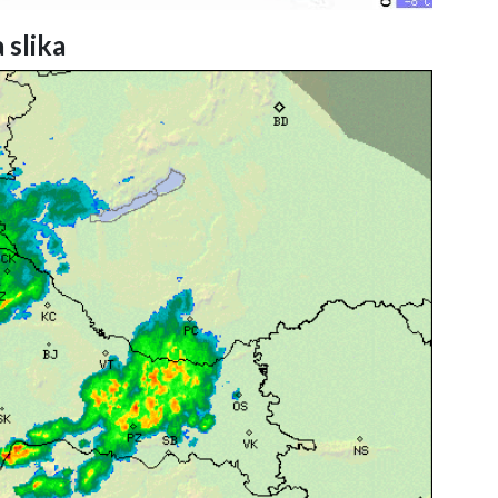
 slika