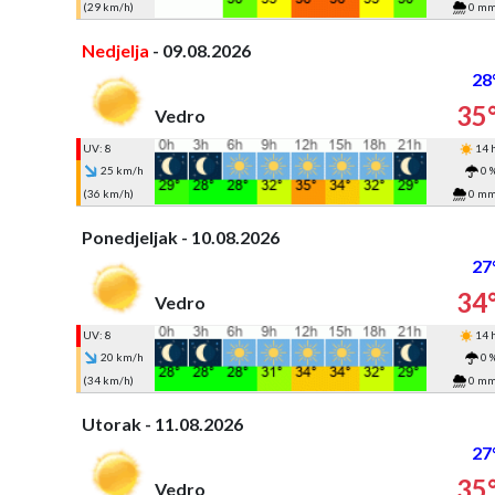
(29 km/h)
0 m
Nedjelja
- 09.08.2026
28
35
Vedro
UV: 8
14 
25 km/h
0 
(36 km/h)
0 m
Ponedjeljak - 10.08.2026
27
34
Vedro
UV: 8
14 
20 km/h
0 
(34 km/h)
0 m
Utorak - 11.08.2026
27
35
Vedro