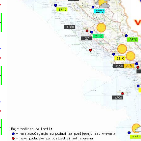
°
h
%
m
°
°
h
%
m
°
°
h
%
m