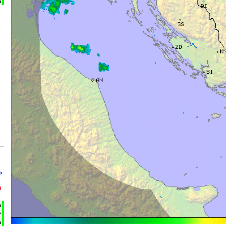
m
°
°
h
%
m