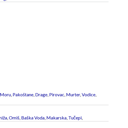
 Moru
,
Pakoštane
,
Drage
,
Pirovac
,
Murter
,
Vodice
,
iža
,
Omiš
,
Baška Voda
,
Makarska
,
Tučepi
,