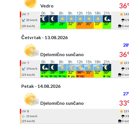
36
Vedro
UV: 7
14 
20 km/h
0 
(20 km/h)
0 m
Četvrtak - 13.08.2026
28
36
Djelomično sunčano
UV: 7
12 
19 km/h
1 
(25 km/h)
0 m
Petak - 14.08.2026
27
33
Djelomično sunčano
UV: 8
13 
15 km/h
3 
(25 km/h)
0 m