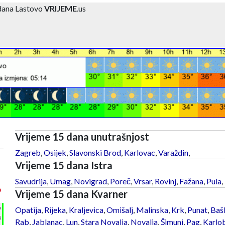
dana Lastovo
VRIJEME
.us
Vrijeme 15 dana unutrašnjost
Zagreb
,
Osijek
,
Slavonski Brod
,
Karlovac
,
Varaždin
,
Vrijeme 15 dana Istra
Savudrija
,
Umag
,
Novigrad
,
Poreč
,
Vrsar
,
Rovinj
,
Fažana
,
Pula
,
°
Vrijeme 15 dana Kvarner
h
Opatija
,
Rijeka
,
Kraljevica
,
Omišalj
,
Malinska
,
Krk
,
Punat
,
Baš
%
Rab
,
Jablanac
,
Lun
,
Stara Novalja
,
Novalja
,
Šimuni
,
Pag
,
Karlo