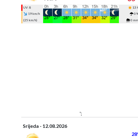
UV: 8
13 
19 km/h
0 
(25 km/h)
0 m
';
Srijeda - 12.08.2026
28