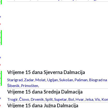
m
°
°
h
%
m
°
°
Vrijeme 15 dana Sjeverna Dalmacija
h
%
Starigrad
,
Zadar
,
Molat
,
Ugljan
,
Sukošan
,
Pašman
,
Biograd na
m
Šibenik
,
Primošten
,
Vrijeme 15 dana Srednja Dalmacija
°
Trogir
,
Čiovo
,
Drvenik
,
Split
,
Supetar
,
Bol
,
Hvar
,
Jelsa
,
Vis
,
Kom
Vrijeme 15 dana Južna Dalmacija
°