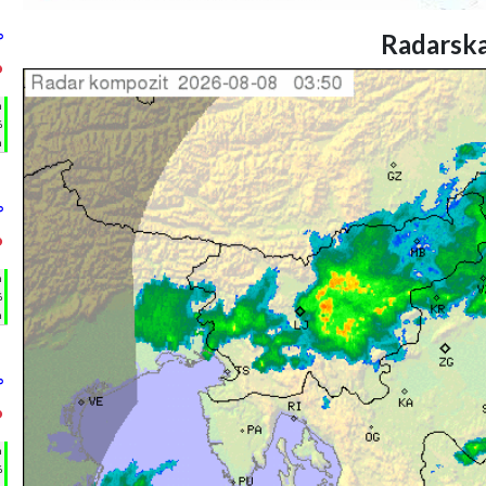
Radarska
°
°
h
%
m
°
°
h
%
m
°
°
h
%