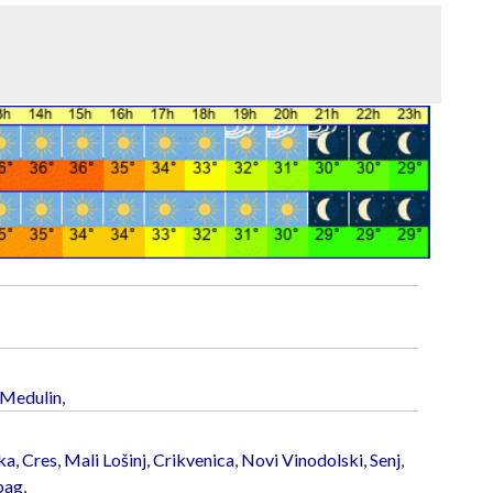
Medulin
,
ka
,
Cres
,
Mali Lošinj
,
Crikvenica
,
Novi Vinodolski
,
Senj
,
bag
,