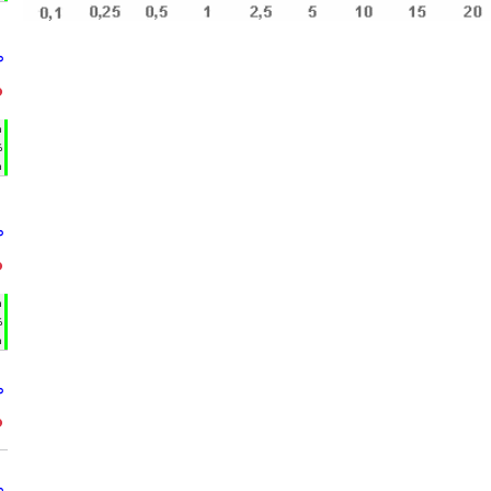
°
°
h
%
m
°
°
h
%
m
°
°