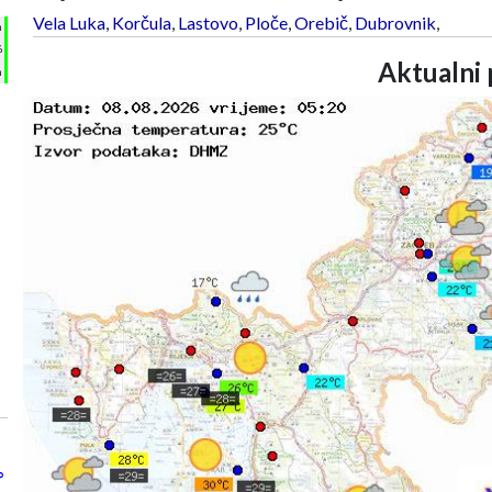
Vela Luka
,
Korčula
,
Lastovo
,
Ploče
,
Orebič
,
Dubrovnik
,
h
%
Aktualni 
m
°