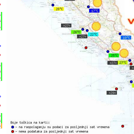
°
h
%
m
°
°
h
%
m
°
°
h
%
m