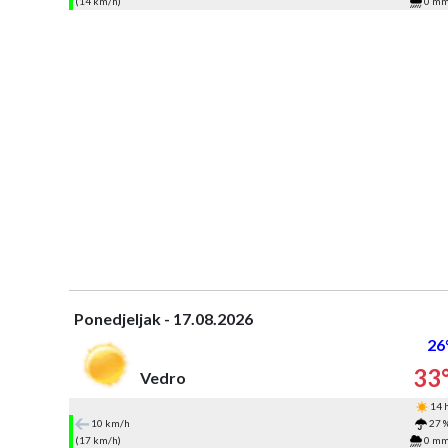
(14 km/h)
0 m
Ponedjeljak - 17.08.2026
26
33
Vedro
14 
10 km/h
27 
(17 km/h)
0 m