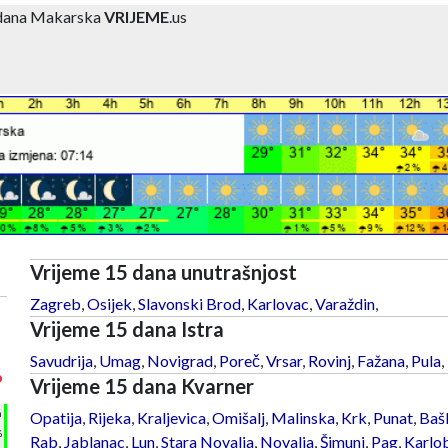
 dana Makarska
VRIJEME
.us
Vrijeme 15 dana unutrašnjost
Zagreb
,
Osijek
,
Slavonski Brod
,
Karlovac
,
Varaždin
,
Vrijeme 15 dana Istra
Savudrija
,
Umag
,
Novigrad
,
Poreč
,
Vrsar
,
Rovinj
,
Fažana
,
Pula
,
°
Vrijeme 15 dana Kvarner
h
Opatija
,
Rijeka
,
Kraljevica
,
Omišalj
,
Malinska
,
Krk
,
Punat
,
Baš
%
Rab
,
Jablanac
,
Lun
,
Stara Novalja
,
Novalja
,
Šimuni
,
Pag
,
Karlo