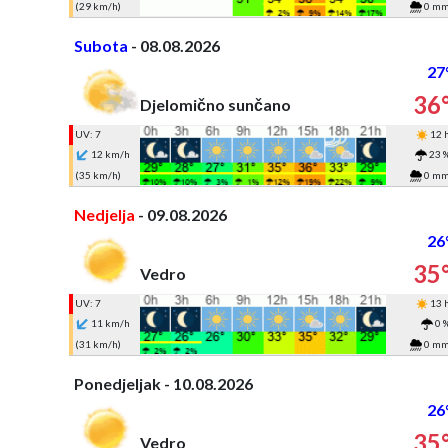
(29 km/h)
0 m
Subota
- 08.08.2026
27
36
Djelomično sunčano
UV: 7
12 
12 km/h
23 
(35 km/h)
0 m
Nedjelja
- 09.08.2026
26
35
Vedro
UV: 7
13 
11 km/h
0 
(31 km/h)
0 m
Ponedjeljak - 10.08.2026
26
35
Vedro