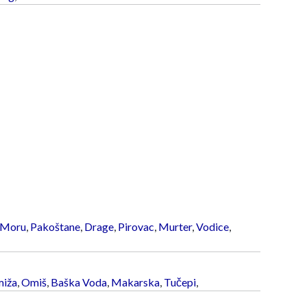
 Moru
,
Pakoštane
,
Drage
,
Pirovac
,
Murter
,
Vodice
,
iža
,
Omiš
,
Baška Voda
,
Makarska
,
Tučepi
,