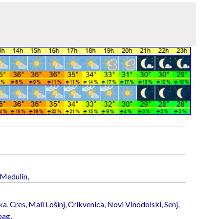
Medulin
,
ka
,
Cres
,
Mali Lošinj
,
Crikvenica
,
Novi Vinodolski
,
Senj
,
bag
,