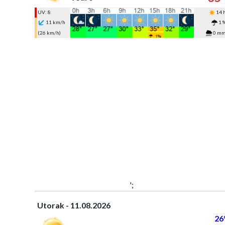
UV: 8
14 
11 km/h
1 
(26 km/h)
0 m
';
Utorak - 11.08.2026
26