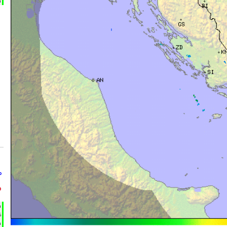
m
°
°
h
%
m