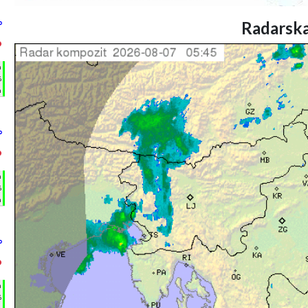
Radarska
°
°
h
%
m
°
°
h
%
m
°
°
h
%