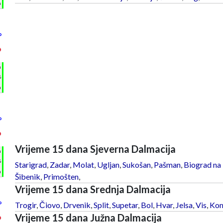
m
°
°
h
%
m
°
°
Vrijeme 15 dana Sjeverna Dalmacija
h
%
Starigrad
,
Zadar
,
Molat
,
Ugljan
,
Sukošan
,
Pašman
,
Biograd na
m
Šibenik
,
Primošten
,
Vrijeme 15 dana Srednja Dalmacija
°
Trogir
,
Čiovo
,
Drvenik
,
Split
,
Supetar
,
Bol
,
Hvar
,
Jelsa
,
Vis
,
Kom
Vrijeme 15 dana Južna Dalmacija
°