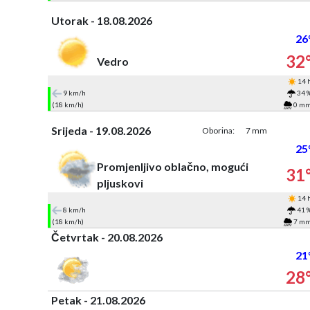
Utorak - 18.08.2026
26
32
Vedro
14 
9 km/h
34 
(18 km/h)
0 m
Srijeda - 19.08.2026
Oborina:
7 mm
25
Promjenljivo oblačno, mogući
31
pljuskovi
14 
8 km/h
41 
(18 km/h)
7 m
Četvrtak - 20.08.2026
21
28
Petak - 21.08.2026