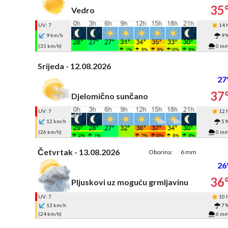
35
Vedro
UV: 7
14 
9 km/h
9 
(31 km/h)
0 m
Srijeda - 12.08.2026
27
37
Djelomično sunčano
UV: 7
12 
12 km/h
5 
(26 km/h)
0 m
Četvrtak - 13.08.2026
Oborina:
6 mm
26
36
Pljuskovi uz moguću grmljavinu
UV: 7
10 
13 km/h
7 
(24 km/h)
6 m