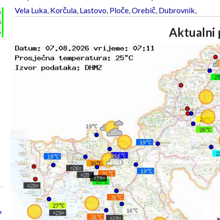
Vela Luka
,
Korčula
,
Lastovo
,
Ploče
,
Orebič
,
Dubrovnik
,
h
%
Aktualni 
m
°