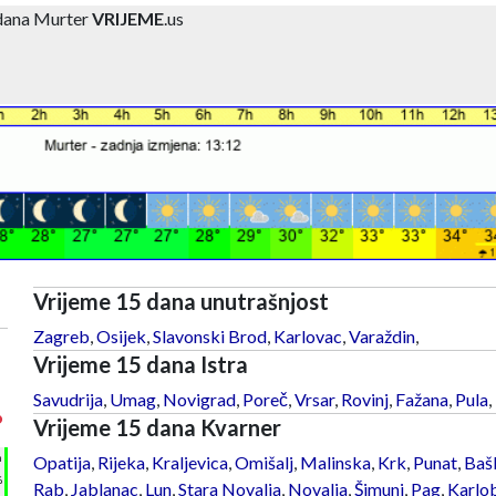
 dana Murter
VRIJEME
.us
Vrijeme 15 dana unutrašnjost
Zagreb
,
Osijek
,
Slavonski Brod
,
Karlovac
,
Varaždin
,
Vrijeme 15 dana Istra
Savudrija
,
Umag
,
Novigrad
,
Poreč
,
Vrsar
,
Rovinj
,
Fažana
,
Pula
,
°
Vrijeme 15 dana Kvarner
h
Opatija
,
Rijeka
,
Kraljevica
,
Omišalj
,
Malinska
,
Krk
,
Punat
,
Baš
%
Rab
,
Jablanac
,
Lun
,
Stara Novalja
,
Novalja
,
Šimuni
,
Pag
,
Karlo