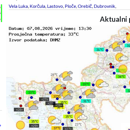
Vela Luka
,
Korčula
,
Lastovo
,
Ploče
,
Orebič
,
Dubrovnik
,
h
%
Aktualni 
m
°