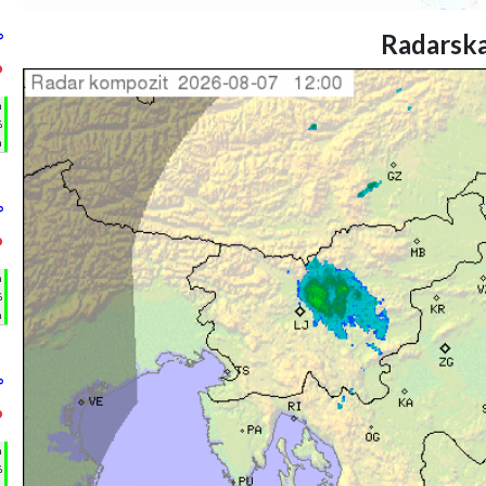
Radarska
°
°
h
%
m
°
°
h
%
m
°
°
h
%