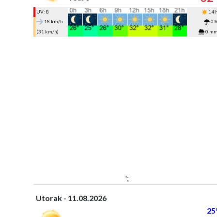
UV: 8
14 
18 km/h
0 
(31 km/h)
0 m
';
Utorak - 11.08.2026
25