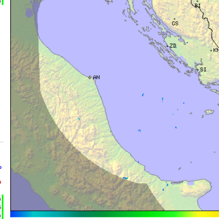
m
°
°
h
%
m