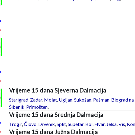
m
°
°
h
%
m
°
°
Vrijeme 15 dana Sjeverna Dalmacija
h
%
Starigrad
,
Zadar
,
Molat
,
Ugljan
,
Sukošan
,
Pašman
,
Biograd na
m
Šibenik
,
Primošten
,
Vrijeme 15 dana Srednja Dalmacija
°
Trogir
,
Čiovo
,
Drvenik
,
Split
,
Supetar
,
Bol
,
Hvar
,
Jelsa
,
Vis
,
Kom
Vrijeme 15 dana Južna Dalmacija
°