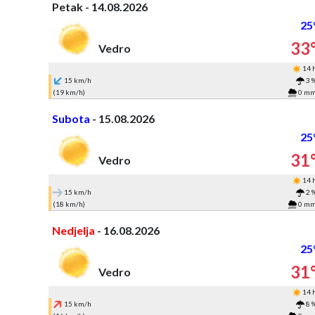
Petak - 14.08.2026
25
33
Vedro
14 
15 km/h
3 
(19 km/h)
0 m
Subota
- 15.08.2026
25
31
Vedro
14 
15 km/h
2 
(18 km/h)
0 m
Nedjelja
- 16.08.2026
25
31
Vedro
14 
15 km/h
8 