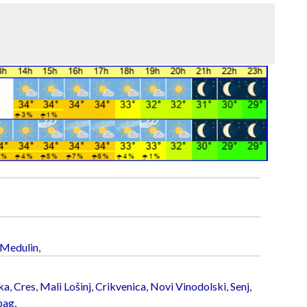
Medulin
,
ka
,
Cres
,
Mali Lošinj
,
Crikvenica
,
Novi Vinodolski
,
Senj
,
bag
,