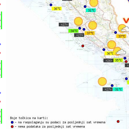
°
h
%
m
°
°
h
%
m
°
°
h
%
m