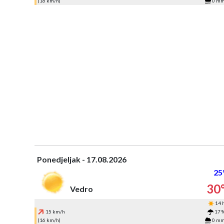
(16 km/h)
0 m
Ponedjeljak - 17.08.2026
25
30
Vedro
14 
15 km/h
17 
(16 km/h)
0 m