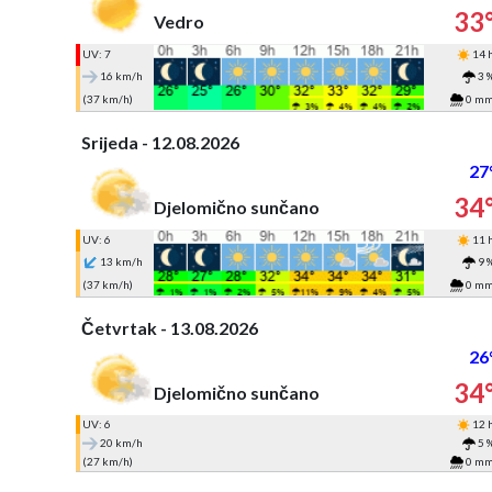
33
Vedro
UV: 7
14 
16 km/h
3 
(37 km/h)
0 m
Srijeda - 12.08.2026
27
34
Djelomično sunčano
UV: 6
11 
13 km/h
9 
(37 km/h)
0 m
Četvrtak - 13.08.2026
26
34
Djelomično sunčano
UV: 6
12 
20 km/h
5 
(27 km/h)
0 m