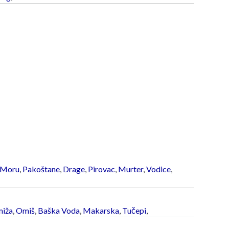
 Moru
,
Pakoštane
,
Drage
,
Pirovac
,
Murter
,
Vodice
,
iža
,
Omiš
,
Baška Voda
,
Makarska
,
Tučepi
,