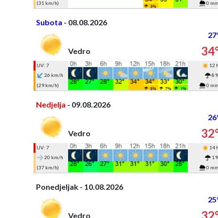
(31 km/h)
0 m
Subota
- 08.08.2026
27
34
Vedro
UV: 7
12 
26 km/h
8 
(29 km/h)
0 m
Nedjelja
- 09.08.2026
26
32
Vedro
UV: 7
14 
20 km/h
1 
(37 km/h)
0 m
Ponedjeljak - 10.08.2026
25
32
Vedro