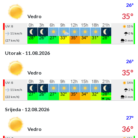
26°
35°
Vedro
UV: 8
13 h
11 km/h
0 %
(27 km/h)
0 mm
Utorak - 11.08.2026
26°
35°
Vedro
UV: 8
14 h
11 km/h
2 %
(22 km/h)
0 mm
Srijeda - 12.08.2026
27°
36°
Vedro