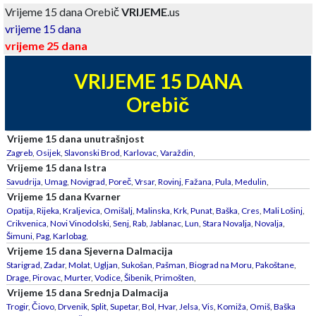
Vrijeme 15 dana Orebič
VRIJEME
.us
vrijeme 15 dana
vrijeme 25 dana
VRIJEME 15 DANA
Orebič
Vrijeme 15 dana unutrašnjost
Zagreb
,
Osijek
,
Slavonski Brod
,
Karlovac
,
Varaždin
,
Vrijeme 15 dana Istra
Savudrija
,
Umag
,
Novigrad
,
Poreč
,
Vrsar
,
Rovinj
,
Fažana
,
Pula
,
Medulin
,
Vrijeme 15 dana Kvarner
Opatija
,
Rijeka
,
Kraljevica
,
Omišalj
,
Malinska
,
Krk
,
Punat
,
Baška
,
Cres
,
Mali Lošinj
,
Crikvenica
,
Novi Vinodolski
,
Senj
,
Rab
,
Jablanac
,
Lun
,
Stara Novalja
,
Novalja
,
Šimuni
,
Pag
,
Karlobag
,
Vrijeme 15 dana Sjeverna Dalmacija
Starigrad
,
Zadar
,
Molat
,
Ugljan
,
Sukošan
,
Pašman
,
Biograd na Moru
,
Pakoštane
,
Drage
,
Pirovac
,
Murter
,
Vodice
,
Šibenik
,
Primošten
,
Vrijeme 15 dana Srednja Dalmacija
Trogir
,
Čiovo
,
Drvenik
,
Split
,
Supetar
,
Bol
,
Hvar
,
Jelsa
,
Vis
,
Komiža
,
Omiš
,
Baška