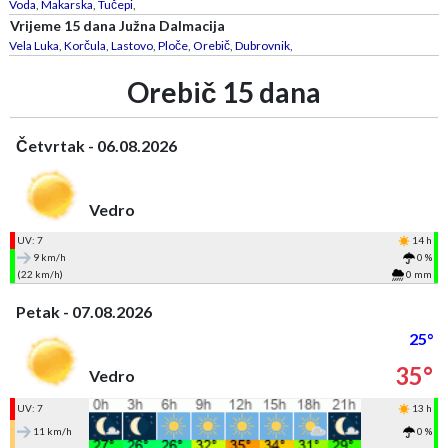
Voda
,
Makarska
,
Tučepi
,
Vrijeme 15 dana Južna Dalmacija
Vela Luka
,
Korčula
,
Lastovo
,
Ploče
,
Orebič
,
Dubrovnik
,
Orebič 15 dana
Četvrtak - 06.08.2026
Vedro
UV: 7
14 h
9 km/h
0 %
(22 km/h)
0 mm
Petak - 07.08.2026
25°
35°
Vedro
UV: 7
13 h
11 km/h
0 %