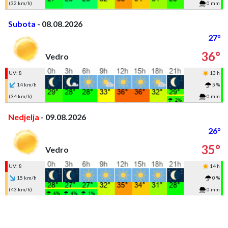
(32 km/h)
0 mm
Subota
- 08.08.2026
27°
36°
Vedro
UV: 8
13 h
14 km/h
5 %
(34 km/h)
0 mm
Nedjelja
- 09.08.2026
26°
35°
Vedro
UV: 8
14 h
15 km/h
0 %
(43 km/h)
0 mm