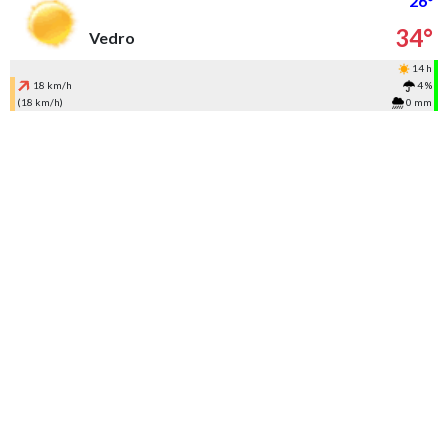
26°
34°
Vedro
14 h
18 km/h
4 %
(18 km/h)
0 mm