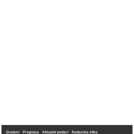
Gradovi
Prognoza
Aktualni podaci
Radarska slika