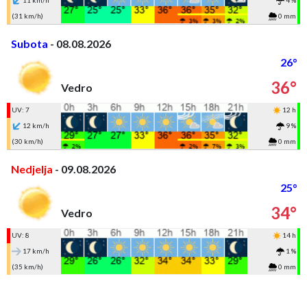
11 km/h
4 %
(31 km/h)
0 mm
Subota
- 08.08.2026
26°
36°
Vedro
UV: 7
12 h
12 km/h
9 %
(30 km/h)
0 mm
Nedjelja
- 09.08.2026
25°
34°
Vedro
UV: 8
14 h
17 km/h
1 %
(35 km/h)
0 mm