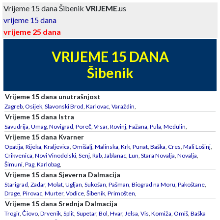
Vrijeme 15 dana Šibenik
VRIJEME
.us
vrijeme 15 dana
vrijeme 25 dana
VRIJEME 15 DANA
Šibenik
Vrijeme 15 dana unutrašnjost
Zagreb
,
Osijek
,
Slavonski Brod
,
Karlovac
,
Varaždin
,
Vrijeme 15 dana Istra
Savudrija
,
Umag
,
Novigrad
,
Poreč
,
Vrsar
,
Rovinj
,
Fažana
,
Pula
,
Medulin
,
Vrijeme 15 dana Kvarner
Opatija
,
Rijeka
,
Kraljevica
,
Omišalj
,
Malinska
,
Krk
,
Punat
,
Baška
,
Cres
,
Mali Lošinj
,
Crikvenica
,
Novi Vinodolski
,
Senj
,
Rab
,
Jablanac
,
Lun
,
Stara Novalja
,
Novalja
,
Šimuni
,
Pag
,
Karlobag
,
Vrijeme 15 dana Sjeverna Dalmacija
Starigrad
,
Zadar
,
Molat
,
Ugljan
,
Sukošan
,
Pašman
,
Biograd na Moru
,
Pakoštane
,
Drage
,
Pirovac
,
Murter
,
Vodice
,
Šibenik
,
Primošten
,
Vrijeme 15 dana Srednja Dalmacija
Trogir
,
Čiovo
,
Drvenik
,
Split
,
Supetar
,
Bol
,
Hvar
,
Jelsa
,
Vis
,
Komiža
,
Omiš
,
Baška