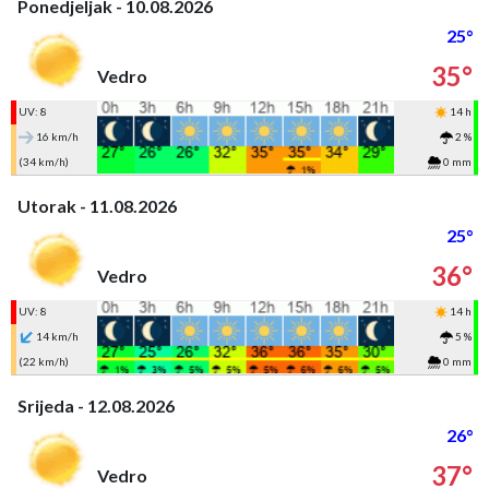
Ponedjeljak - 10.08.2026
25°
35°
Vedro
UV: 8
14 h
16 km/h
2 %
(34 km/h)
0 mm
Utorak - 11.08.2026
25°
36°
Vedro
UV: 8
14 h
14 km/h
5 %
(22 km/h)
0 mm
Srijeda - 12.08.2026
26°
37°
Vedro