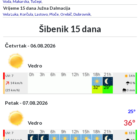
Voda
,
Makarska
,
Tučepi
,
Vrijeme 15 dana Južna Dalmacija
Vela Luka
,
Korčula
,
Lastovo
,
Ploče
,
Orebič
,
Dubrovnik
,
Šibenik 15 dana
Četvrtak - 06.08.2026
Vedro
UV: 7
14 h
14 km/h
0 %
(25 km/h)
0 mm
Petak - 07.08.2026
25°
36°
Vedro
UV: 7
13 h