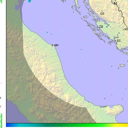
m
°
°
h
%
m