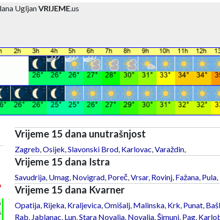
dana Ugljan
VRIJEME
.us
Vrijeme 15 dana unutrašnjost
Zagreb
,
Osijek
,
Slavonski Brod
,
Karlovac
,
Varaždin
,
Vrijeme 15 dana Istra
Savudrija
,
Umag
,
Novigrad
,
Poreč
,
Vrsar
,
Rovinj
,
Fažana
,
Pula
,
°
Vrijeme 15 dana Kvarner
h
Opatija
,
Rijeka
,
Kraljevica
,
Omišalj
,
Malinska
,
Krk
,
Punat
,
Baš
%
Rab
,
Jablanac
,
Lun
,
Stara Novalja
,
Novalja
,
Šimuni
,
Pag
,
Karlo