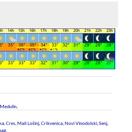
Medulin
,
ka
,
Cres
,
Mali Lošinj
,
Crikvenica
,
Novi Vinodolski
,
Senj
,
bag
,