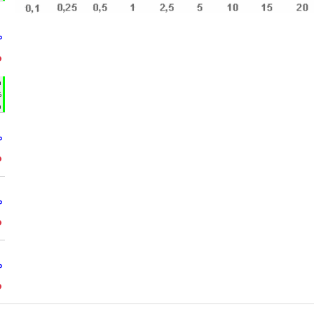
°
°
h
%
m
°
°
°
°
°
°