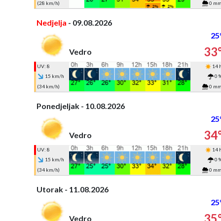
(28 km/h)
0 m
Nedjelja
- 09.08.2026
25
33
Vedro
UV: 8
14 
15 km/h
0 
(34 km/h)
0 m
Ponedjeljak - 10.08.2026
25
34
Vedro
UV: 8
14 
15 km/h
0 
(34 km/h)
0 m
Utorak - 11.08.2026
25
35
Vedro