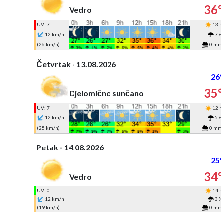
36
Vedro
UV: 7
13 
12 km/h
7 
(26 km/h)
0 m
Četvrtak - 13.08.2026
26
35
Djelomično sunčano
UV: 7
12 
12 km/h
5 
(25 km/h)
0 m
Petak - 14.08.2026
25
34
Vedro
UV: 0
14 
12 km/h
3 
(19 km/h)
0 m