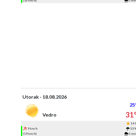
(16 km/h)
0 m
Utorak - 18.08.2026
25
31
Vedro
14 
9 km/h
33 
(19 km/h)
0 m