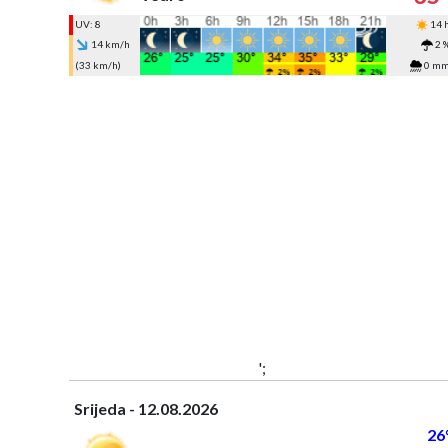
UV: 8
14 
14 km/h
2 
(33 km/h)
0 m
';
Srijeda - 12.08.2026
26