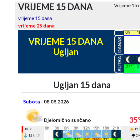
VRIJEME 15 DANA
Vrijeme 15 
vrijeme 15 dana
vrijeme 25 dana
VRIJEME 15 DANA
Ugljan
Ugljan 15 dana
Subota
- 08.08.2026
35
Djelomično sunčano
UV: 7
12 
12 km/h
2 