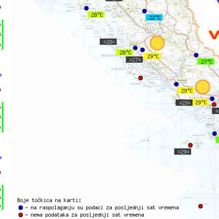
°
h
%
m
°
°
h
%
m
°
°
h
%
m