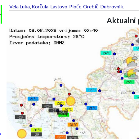
Vela Luka
,
Korčula
,
Lastovo
,
Ploče
,
Orebič
,
Dubrovnik
,
h
%
Aktualni 
m
°