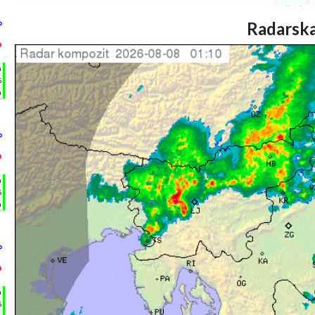
Radarska
°
°
h
%
m
°
°
h
%
m
°
°
h
%