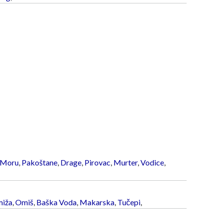
 Moru
,
Pakoštane
,
Drage
,
Pirovac
,
Murter
,
Vodice
,
iža
,
Omiš
,
Baška Voda
,
Makarska
,
Tučepi
,