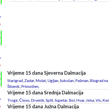
m
°
°
h
%
m
°
°
Vrijeme 15 dana Sjeverna Dalmacija
h
%
Starigrad
,
Zadar
,
Molat
,
Ugljan
,
Sukošan
,
Pašman
,
Biograd na
m
Šibenik
,
Primošten
,
Vrijeme 15 dana Srednja Dalmacija
°
Trogir
,
Čiovo
,
Drvenik
,
Split
,
Supetar
,
Bol
,
Hvar
,
Jelsa
,
Vis
,
Kom
Vrijeme 15 dana Južna Dalmacija
°