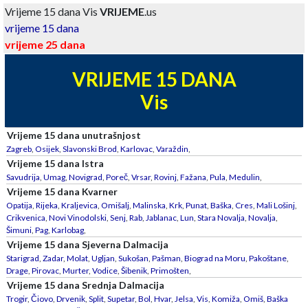
Vrijeme 15 dana Vis
VRIJEME
.us
vrijeme 15 dana
vrijeme 25 dana
VRIJEME 15 DANA
Vis
Vrijeme 15 dana unutrašnjost
Zagreb
,
Osijek
,
Slavonski Brod
,
Karlovac
,
Varaždin
,
Vrijeme 15 dana Istra
Savudrija
,
Umag
,
Novigrad
,
Poreč
,
Vrsar
,
Rovinj
,
Fažana
,
Pula
,
Medulin
,
Vrijeme 15 dana Kvarner
Opatija
,
Rijeka
,
Kraljevica
,
Omišalj
,
Malinska
,
Krk
,
Punat
,
Baška
,
Cres
,
Mali Lošinj
,
Crikvenica
,
Novi Vinodolski
,
Senj
,
Rab
,
Jablanac
,
Lun
,
Stara Novalja
,
Novalja
,
Šimuni
,
Pag
,
Karlobag
,
Vrijeme 15 dana Sjeverna Dalmacija
Starigrad
,
Zadar
,
Molat
,
Ugljan
,
Sukošan
,
Pašman
,
Biograd na Moru
,
Pakoštane
,
Drage
,
Pirovac
,
Murter
,
Vodice
,
Šibenik
,
Primošten
,
Vrijeme 15 dana Srednja Dalmacija
Trogir
,
Čiovo
,
Drvenik
,
Split
,
Supetar
,
Bol
,
Hvar
,
Jelsa
,
Vis
,
Komiža
,
Omiš
,
Baška