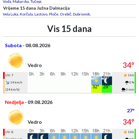
Voda
,
Makarska
,
Tučepi
,
Vrijeme 15 dana Južna Dalmacija
Vela Luka
,
Korčula
,
Lastovo
,
Ploče
,
Orebič
,
Dubrovnik
,
Vis 15 dana
Subota
- 08.08.2026
34°
Vedro
UV: 7
14 h
14 km/h
0 %
(24 km/h)
0 mm
Nedjelja
- 09.08.2026
27°
34°
Vedro
UV: 8
14 h