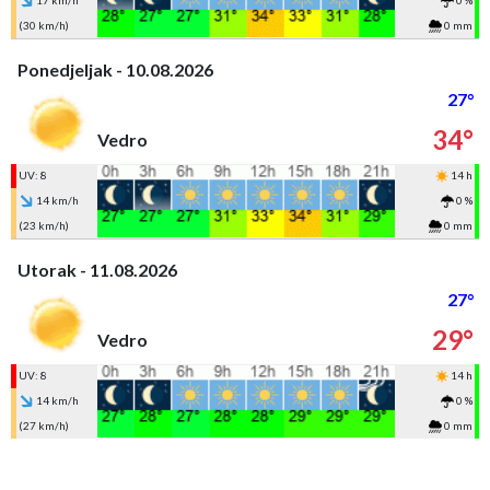
17 km/h
0 %
(30 km/h)
0 mm
Ponedjeljak - 10.08.2026
27°
34°
Vedro
UV: 8
14 h
14 km/h
0 %
(23 km/h)
0 mm
Utorak - 11.08.2026
27°
29°
Vedro
UV: 8
14 h
14 km/h
0 %
(27 km/h)
0 mm