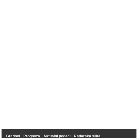
Gradovi
Prognoza
Aktualni podaci
Radarska slika