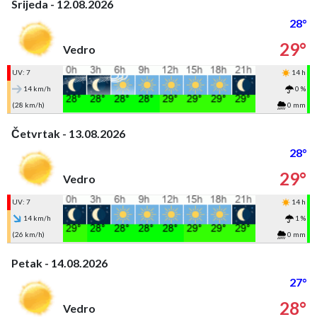
Srijeda - 12.08.2026
28°
29°
Vedro
UV: 7
14 h
14 km/h
0 %
(28 km/h)
0 mm
Četvrtak - 13.08.2026
28°
29°
Vedro
UV: 7
14 h
14 km/h
1 %
(26 km/h)
0 mm
Petak - 14.08.2026
27°
28°
Vedro