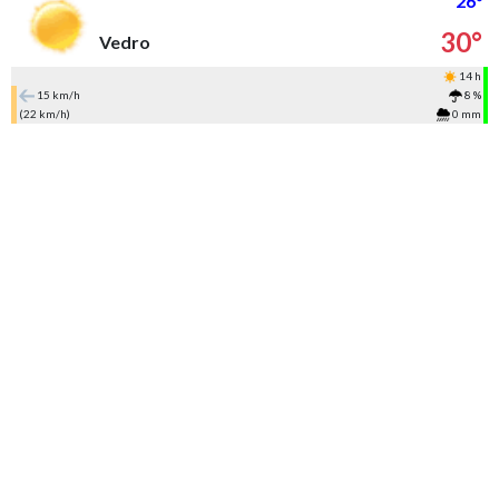
26°
30°
Vedro
14 h
15 km/h
8 %
(22 km/h)
0 mm